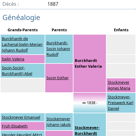
Décès :
1887
Généalogie
Grands-Parents
Parents
Enfants
Burckhardt-de
Burckhardt-
Lachenal-Iselin-Merian
Socin Johann
Johann Rudolf
Rudolf
Iselin Valeria
Burckhardt
Esther Valeria
Socin-Socin(-
Burckhardt) Abel
Socin Esther
Stockmeyer
Agnes Maria
Stockmeyer-
∞ 1838 -
Preiswerk Karl
Daniel
Stockmeyer Emanuel
Stockemeyer
Johann Jakob
Früh Elisabeth
Stockmeyer-
Burckhardt
Heusler-Heusler(-Mitz)