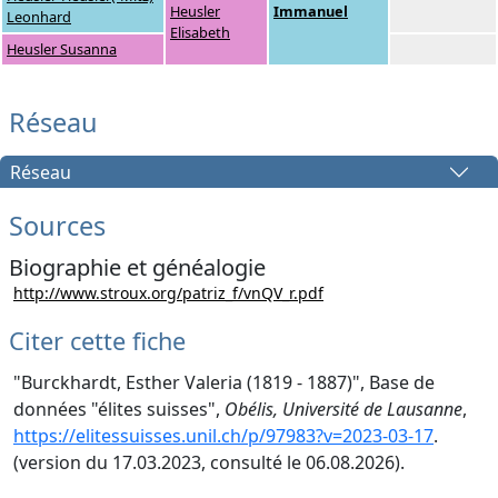
Heusler
Immanuel
Leonhard
Elisabeth
Heusler Susanna
Réseau
Réseau
Sources
Biographie et généalogie
http://www.stroux.org/patriz_f/vnQV_r.pdf
Citer cette fiche
"Burckhardt, Esther Valeria (1819 - 1887)", Base de
données "élites suisses",
Obélis, Université de Lausanne
,
https://elitessuisses.unil.ch/p/97983?v=2023-03-17
.
(version du 17.03.2023, consulté le 06.08.2026).