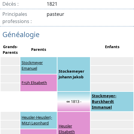
Décès :
1821
Principales
pasteur
professions :
Généalogie
Grands-
Enfants
Parents
Parents
Stockmeyer
Emanuel
Stockemeyer
Johann Jakob
Früh Elisabeth
Stockmeyer-
∞ 1813 -
Burckhardt
Immanuel
Heusler-Heusler(-
Mitz) Leonhard
Heusler
Elisabeth