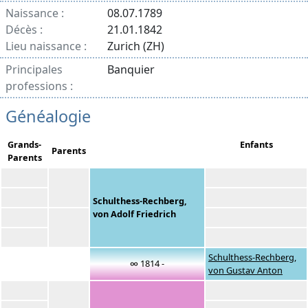
Naissance :
08.07.1789
Décès :
21.01.1842
Lieu naissance :
Zurich (ZH)
Principales
Banquier
professions :
Généalogie
Grands-
Enfants
Parents
Parents
Schulthess-Rechberg,
von Adolf Friedrich
Schulthess-Rechberg,
∞ 1814 -
von Gustav Anton