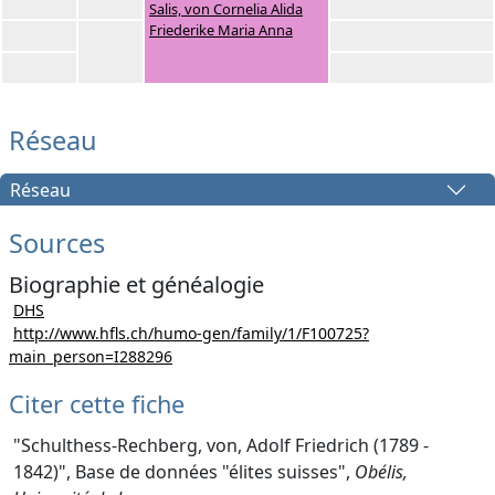
Salis, von Cornelia Alida
Friederike Maria Anna
Réseau
Réseau
Sources
Biographie et généalogie
DHS
http://www.hfls.ch/humo-gen/family/1/F100725?
main_person=I288296
Citer cette fiche
"Schulthess-Rechberg, von, Adolf Friedrich (1789 -
1842)", Base de données "élites suisses",
Obélis,