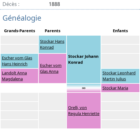
Décès :
1888
Généalogie
Grands-Parents
Parents
Enfants
Stockar Hans
Konrad
Stockar Johann
Escher vom Glas
Konrad
Hans Heinrich
Escher vom
Glas Anna
Landolt Anna
Stockar Leonhard
Magdalena
Martin Julius
∞
Stockar Maria
Orelli, von
Regula Henriette