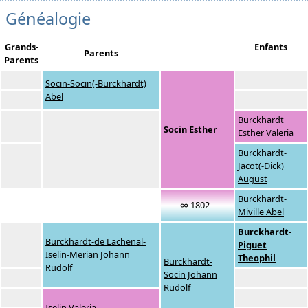
Généalogie
Grands-
Enfants
Parents
Parents
Socin-Socin(-Burckhardt)
Abel
Burckhardt
Socin Esther
Esther Valeria
Burckhardt-
Jacot(-Dick)
August
Burckhardt-
∞ 1802 -
Miville Abel
Burckhardt-
Burckhardt-de Lachenal-
Piguet
Iselin-Merian Johann
Theophil
Burckhardt-
Rudolf
Socin Johann
Rudolf
Iselin Valeria