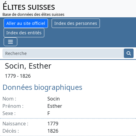
Élites suisses
Base de données des élites suisses
Aller au site officiel
Index des personnes
Index des entités
Socin, Esther
1779 - 1826
Données biographiques
Nom :
Socin
Prénom :
Esther
Sexe :
F
Naissance :
1779
Décès :
1826