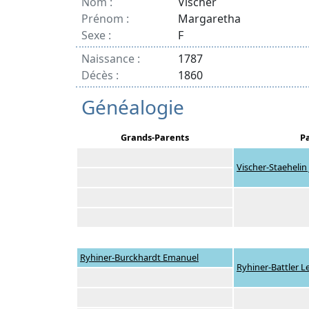
Nom :
Vischer
Prénom :
Margaretha
Sexe :
F
Naissance :
1787
Décès :
1860
Généalogie
Grands-Parents
P
Vischer-Staehelin
Ryhiner-Burckhardt Emanuel
Ryhiner-Battler 