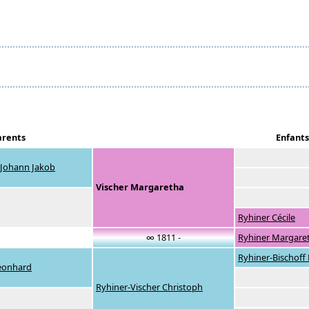
arents
Enfants
 Johann Jakob
Vischer Margaretha
Ryhiner Cécile
∞ 1811 -
Ryhiner Margare
Ryhiner-Bischoff 
Leonhard
Ryhiner-Vischer Christoph