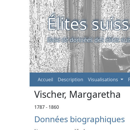
Élites suis
Base de données des élites sui
Accueil
Description
Visualisations
Vischer, Margaretha
1787 - 1860
Données biographiques