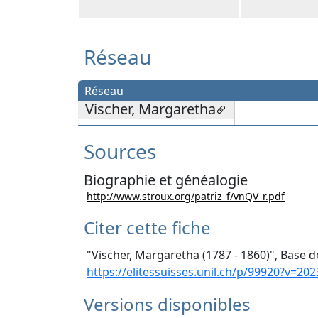
Réseau
Réseau
Vischer, Margaretha
Sources
Biographie et généalogie
http://www.stroux.org/patriz_f/vnQV_r.pdf
Citer cette fiche
"Vischer, Margaretha (1787 - 1860)", Base d
https://elitessuisses.unil.ch/p/99920?v=202
Versions disponibles