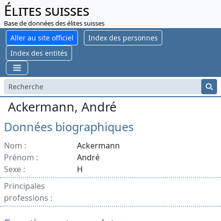
Élites suisses
Base de données des élites suisses
Aller au site officiel
Index des personnes
Index des entités
Ackermann, André
Données biographiques
Nom :
Ackermann
Prénom :
André
Sexe :
H
Principales
professions :