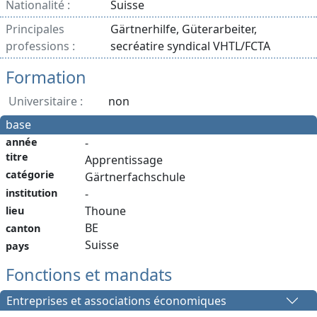
Nationalité :
Suisse
Principales
Gärtnerhilfe, Güterarbeiter,
professions :
secréatire syndical VHTL/FCTA
Formation
Universitaire :
non
base
année
-
titre
Apprentissage
catégorie
Gärtnerfachschule
institution
-
Thoune
lieu
BE
canton
Suisse
pays
Fonctions et mandats
Entreprises et associations économiques