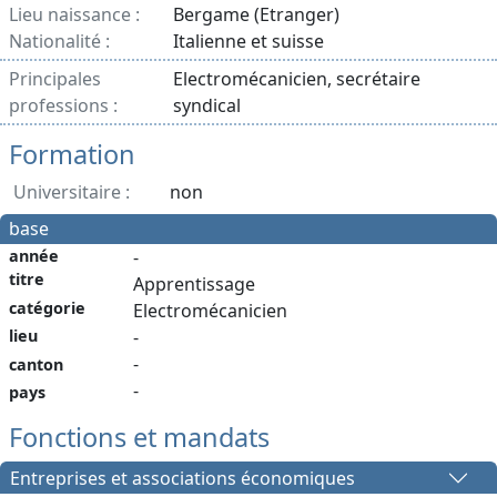
Lieu naissance :
Bergame (Etranger)
Nationalité :
Italienne et suisse
Principales
Electromécanicien, secrétaire
professions :
syndical
Formation
Universitaire :
non
base
année
-
titre
Apprentissage
catégorie
Electromécanicien
lieu
-
-
canton
-
pays
Fonctions et mandats
Entreprises et associations économiques