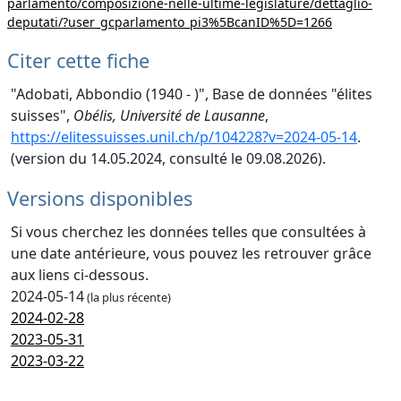
parlamento/composizione-nelle-ultime-legislature/dettaglio-
deputati/?user_gcparlamento_pi3%5BcanID%5D=1266
Citer cette fiche
"Adobati, Abbondio (1940 - )", Base de données "élites
suisses",
Obélis, Université de Lausanne
,
https://elitessuisses.unil.ch/p/104228?v=2024-05-14
.
(version du 14.05.2024, consulté le 09.08.2026).
Versions disponibles
Si vous cherchez les données telles que consultées à
une date antérieure, vous pouvez les retrouver grâce
aux liens ci-dessous.
2024-05-14
(la plus récente)
2024-02-28
2023-05-31
2023-03-22