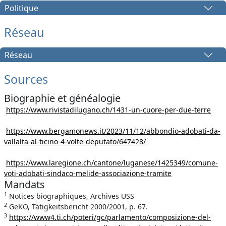
Politique
Réseau
Réseau
Sources
Biographie et généalogie
https://www.rivistadilugano.ch/1431-un-cuore-per-due-terre
https://www.bergamonews.it/2023/11/12/abbondio-adobati-da-
vallalta-al-ticino-4-volte-deputato/647428/
https://www.laregione.ch/cantone/luganese/1425349/comune-
voti-adobati-sindaco-melide-associazione-tramite
Mandats
1
Notices biographiques, Archives USS
2
GeKO, Tätigkeitsbericht 2000/2001, p. 67.
3
https://www4.ti.ch/poteri/gc/parlamento/composizione-del-