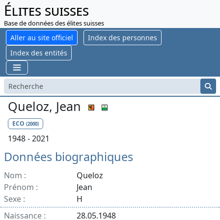
Élites suisses
Base de données des élites suisses
Aller au site officiel
Index des personnes
Index des entités
Queloz, Jean
ECO
(2000)
1948 - 2021
Données biographiques
Nom :
Queloz
Prénom :
Jean
Sexe :
H
Naissance :
28.05.1948