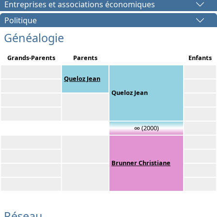
Entreprises et associations économiques
Politique
Généalogie
Grands-Parents
Parents
Enfants
Queloz Jean
Queloz Jean
∞ (2000)
Brunner Christiane
Réseau