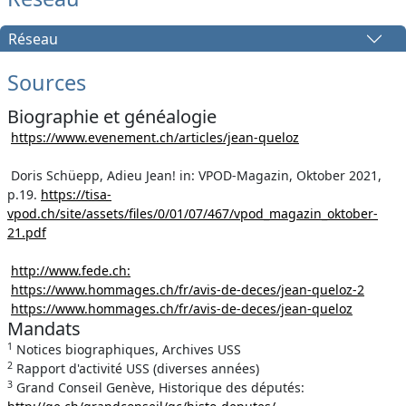
Réseau
Sources
Biographie et généalogie
https://www.evenement.ch/articles/jean-queloz
Doris Schüepp, Adieu Jean! in: VPOD-Magazin, Oktober 2021,
p.19.
https://tisa-
vpod.ch/site/assets/files/0/01/07/467/vpod_magazin_oktober-
21.pdf
http://www.fede.ch:
https://www.hommages.ch/fr/avis-de-deces/jean-queloz-2
https://www.hommages.ch/fr/avis-de-deces/jean-queloz
Mandats
1
Notices biographiques, Archives USS
2
Rapport d'activité USS (diverses années)
3
Grand Conseil Genève, Historique des députés: