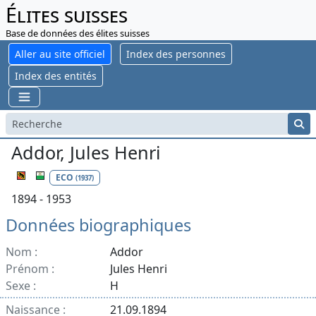
Élites suisses
Base de données des élites suisses
Aller au site officiel
Index des personnes
Index des entités
Addor, Jules Henri
ECO
(1937)
1894 - 1953
Données biographiques
Nom :
Addor
Prénom :
Jules Henri
Sexe :
H
Naissance :
21.09.1894