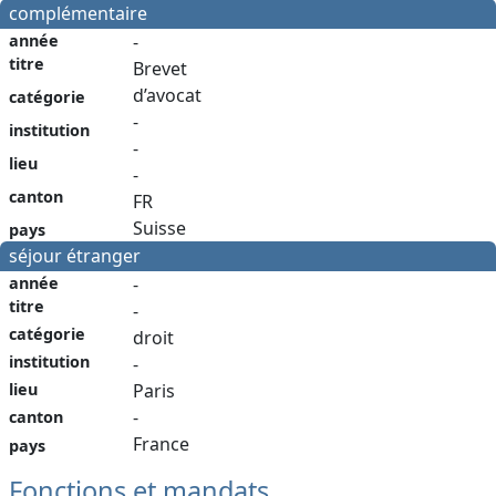
complémentaire
année
-
titre
Brevet
d’avocat
catégorie
-
institution
-
lieu
-
canton
FR
Suisse
pays
séjour étranger
année
-
titre
-
catégorie
droit
institution
-
Paris
lieu
-
canton
France
pays
Fonctions et mandats