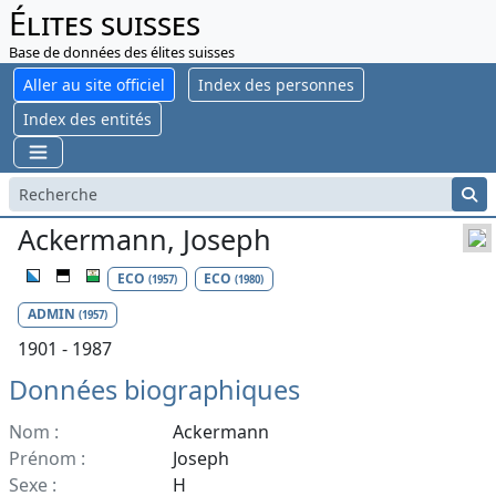
Élites suisses
Base de données des élites suisses
Aller au site officiel
Index des personnes
Index des entités
Ackermann, Joseph
ECO
ECO
(1957)
(1980)
ADMIN
(1957)
1901 - 1987
Données biographiques
Nom :
Ackermann
Prénom :
Joseph
Sexe :
H