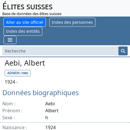
Élites suisses
Base de données des élites suisses
Aller au site officiel
Index des personnes
Index des entités
Aebi, Albert
ADMIN
(1980)
1924 -
Données biographiques
Nom :
Aebi
Prénom :
Albert
Sexe :
h
Naissance :
1924