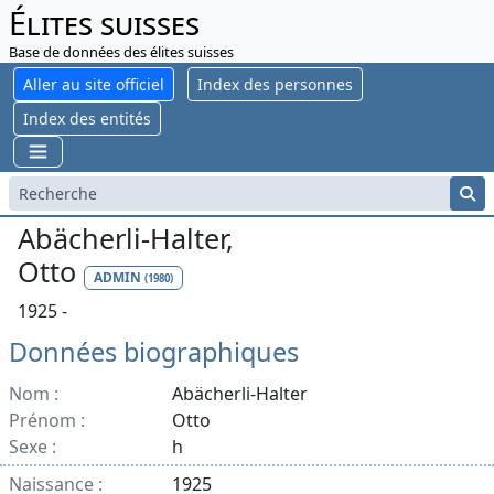
Élites suisses
Base de données des élites suisses
Aller au site officiel
Index des personnes
Index des entités
Abächerli-Halter,
Otto
ADMIN
(1980)
1925 -
Données biographiques
Nom :
Abächerli-Halter
Prénom :
Otto
Sexe :
h
Naissance :
1925