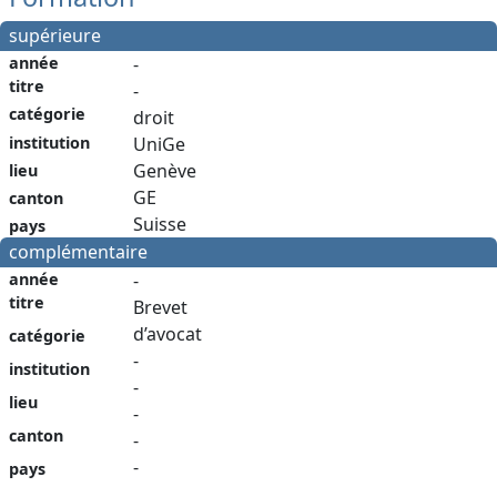
supérieure
année
-
titre
-
catégorie
droit
institution
UniGe
Genève
lieu
GE
canton
Suisse
pays
complémentaire
année
-
titre
Brevet
d’avocat
catégorie
-
institution
-
lieu
-
canton
-
-
pays