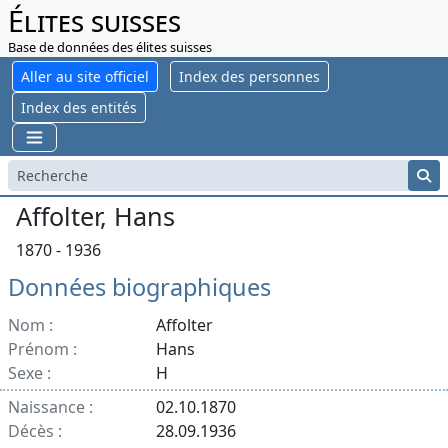
Élites suisses
Base de données des élites suisses
Aller au site officiel
Index des personnes
Index des entités
Affolter, Hans
1870 - 1936
Données biographiques
Nom :
Affolter
Prénom :
Hans
Sexe :
H
Naissance :
02.10.1870
Décès :
28.09.1936