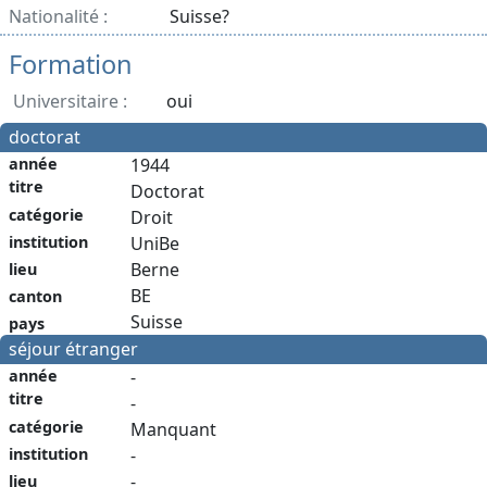
Nationalité :
Suisse?
Formation
Universitaire :
oui
doctorat
année
1944
titre
Doctorat
catégorie
Droit
institution
UniBe
Berne
lieu
BE
canton
Suisse
pays
séjour étranger
année
-
titre
-
catégorie
Manquant
institution
-
-
lieu