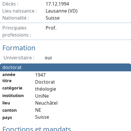
Décès :
17.12.1994
Lieu naissance :
Lausanne (VD)
Nationalité :
Suisse
Principales
Prof.
professions :
Formation
Universitaire :
oui
doctorat
année
1947
titre
Doctorat
catégorie
théologie
institution
UniNe
Neuchâtel
lieu
NE
canton
Suisse
pays
Fonctions et mandats