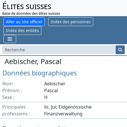
Élites suisses
Base de données des élites suisses
Aller au site officiel
Index des personnes
Index des entités
Aebischer, Pascal
Données biographiques
Nom :
Aebischer
Prénom :
Pascal
Sexe :
H
Principales
lic. Jur, Eidgenössische
professions :
Finanzverwaltung