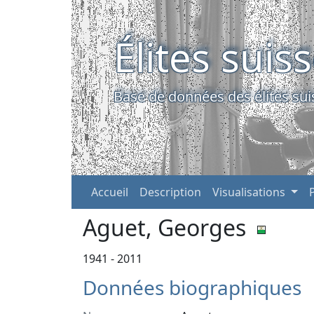
Élites suis
Base de données des élites sui
Accueil
Description
Visualisations
Aguet, Georges
1941 - 2011
Données biographiques