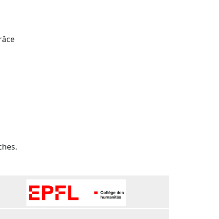
râce
ches.