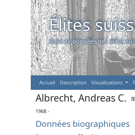
Élites suis
Base de données des élites sui
Accueil
Description
Visualisations
Albrecht, Andreas C.
1968 -
Données biographiques