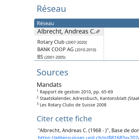
Réseau
Réseau
Albrecht, Andreas C.
Rotary Club
(2007-2020)
BANK COOP AG
(2010-2010)
BS
(2001-2005)
Sources
Mandats
1
Rapport de gestion 2010, pp. 65-69
2
Staatskalender, Adressbuch, Kantonsblatt (Staat
3
Les Rotary Clubs de Suisse 2008
Citer cette fiche
"Albrecht, Andreas C. (1968 - )", Base de do
https://elitessuisses.unil.ch/p/88168?v=202