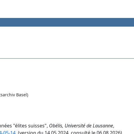
sarchiv Basel)
nnées "élites suisses",
Obélis, Université de Lausanne
,
4-05-14
. (version du 14.05.2024, consulté le 06.08.2026).