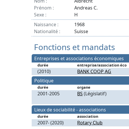
Nom :
Albrecht
Prénom :
Andreas C.
Sexe :
H
Naissance :
1968
Nationalité :
Suisse
Fonctions et mandats
Entreprises et associations économiques
durée
entreprise/association éco
(2010)
BANK COOP AG
Politique
durée
organe
2001-2005
BS
(Législatif)
Lieux de sociabilité - associations
durée
association
2007- (2020)
Rotary Club