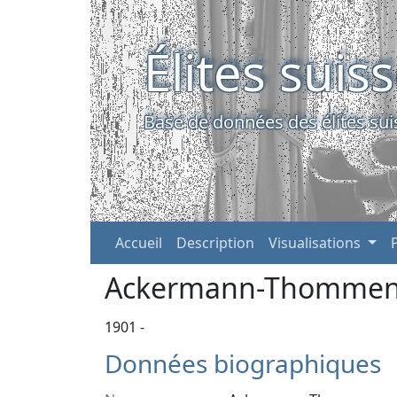
Élites suis
Base de données des élites sui
Accueil
Description
Visualisations
Ackermann-Thommen,
1901 -
Données biographiques