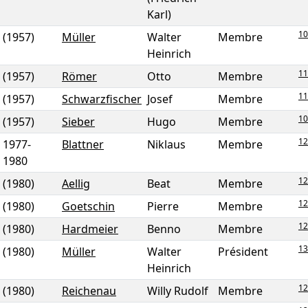
Karl)
10
(1957)
Müller
Walter
Membre
Heinrich
11
(1957)
Römer
Otto
Membre
11
(1957)
Schwarzfischer
Josef
Membre
10
(1957)
Sieber
Hugo
Membre
12
1977
-
Blattner
Niklaus
Membre
1980
12
(1980)
Aellig
Beat
Membre
12
(1980)
Goetschin
Pierre
Membre
12
(1980)
Hardmeier
Benno
Membre
13
(1980)
Müller
Walter
Président
Heinrich
12
(1980)
Reichenau
Willy Rudolf
Membre