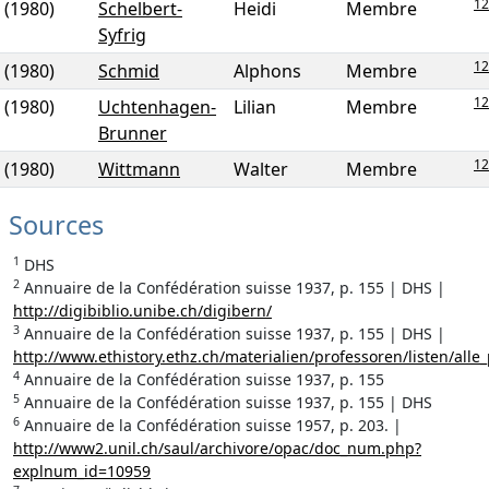
12
(1980)
Schelbert-
Heidi
Membre
Syfrig
12
(1980)
Schmid
Alphons
Membre
12
(1980)
Uchtenhagen-
Lilian
Membre
Brunner
12
(1980)
Wittmann
Walter
Membre
Sources
1
DHS
2
Annuaire de la Confédération suisse 1937, p. 155 | DHS |
http://digibiblio.unibe.ch/digibern/
3
Annuaire de la Confédération suisse 1937, p. 155 | DHS |
http://www.ethistory.ethz.ch/materialien/professoren/listen/alle_
4
Annuaire de la Confédération suisse 1937, p. 155
5
Annuaire de la Confédération suisse 1937, p. 155 | DHS
6
Annuaire de la Confédération suisse 1957, p. 203. |
http://www2.unil.ch/saul/archivore/opac/doc_num.php?
explnum_id=10959