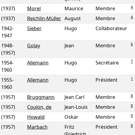
4
(1937)
Morel
Maurice
Membre
4
(1937)
Reichlin-Müller
August
Membre
1942
-
Sieber
Hugo
Collaborateur
1947
6
1948
-
Golay
Jean
Membre
(1957)
7
1954
-
Allemann
Hugo
Secrétaire
1960
1
1955
-
Allemann
Hugo
Président
1960
8
(1957)
Bruggmann
Jean Carl
Membre
8
(1957)
Coulon, de
Jean-Louis
Membre
9
(1957)
Howald
Oskar
Membre
8
(1957)
Marbach
Fritz
Président
(Friedrich