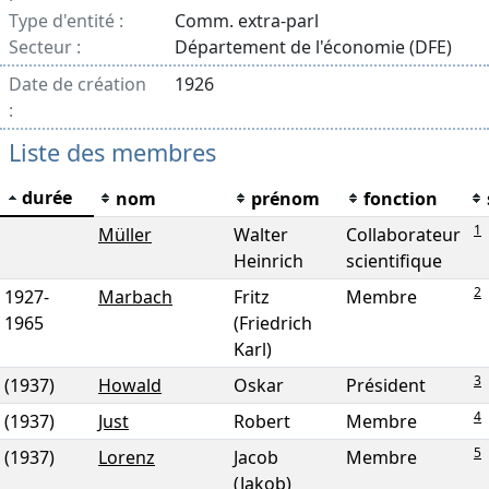
Type d'entité :
Comm. extra-parl
Secteur :
Département de l'économie (DFE)
Date de création
1926
:
Liste des membres
durée
nom
prénom
fonction
1
Müller
Walter
Collaborateur
Heinrich
scientifique
2
1927
-
Marbach
Fritz
Membre
1965
(Friedrich
Karl)
3
(1937)
Howald
Oskar
Président
4
(1937)
Just
Robert
Membre
5
(1937)
Lorenz
Jacob
Membre
(Jakob)