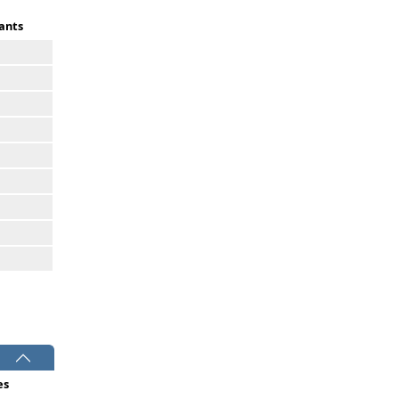
ants
es