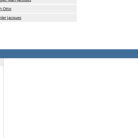
ch Otto
hler Jacques