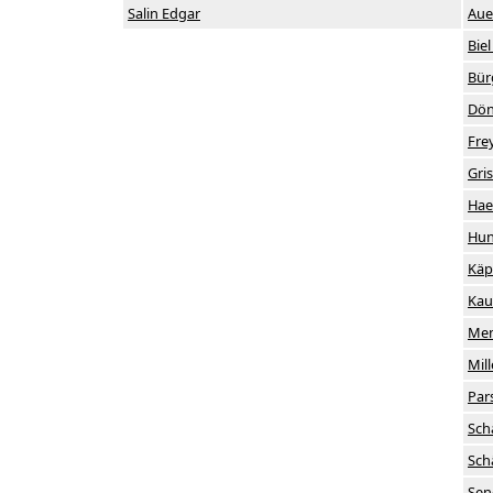
Salin Edgar
Aue
Biel
Bür
Dön
Fre
Gri
Hae
Hun
Käp
Kau
Men
Mil
Par
Scha
Sch
Sen