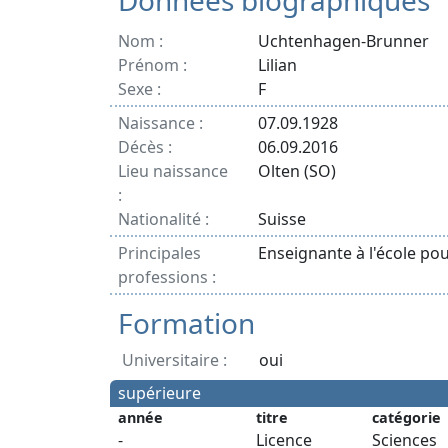
Données biographiques
Nom :
Uchtenhagen-Brunner
Prénom :
Lilian
Sexe :
F
Naissance :
07.09.1928
Décès :
06.09.2016
Lieu naissance
Olten (SO)
:
Nationalité :
Suisse
Principales
Enseignante à l'école pou
professions :
Formation
Universitaire :
oui
supérieure
année
titre
catégorie
-
Licence
Sciences