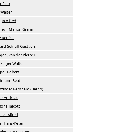
r Felix
 Walter
gin Alfred
hoff Marion Gräfin
y René L.
sard-Schrafl Gustav E.
gen, van der Pierre L.
zinger Walter
peli Robert
fmann Beat
zinger Bernhard (Bernd)
ler Andreas
sons Talcott
ller Alfred
är Hans-Peter
glet Jean-Jacques