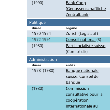
(1990)
Bank Coop
(Genossenschaftliche
Zentralbank)
Politique
durée
organe
1970-1974
Zurich
(Législatif)
1972-1991
Conseil national
(S)
(1980)
Parti socialiste suisse
(Comité dir)
Administration
durée
entité
1978- (1980)
Banque nationale
suisse: Conseil de
banque
(1980)
Commission
consultative pour la
coopération
internationale au