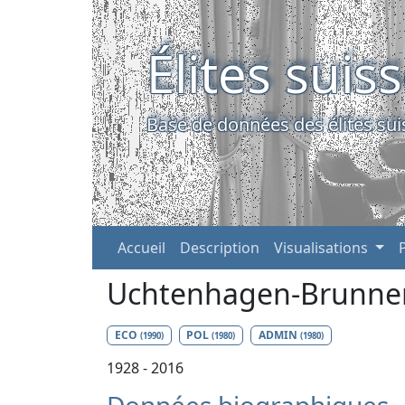
Élites suis
Base de données des élites sui
Accueil
Description
Visualisations
Uchtenhagen-Brunner,
ECO
POL
ADMIN
(1990)
(1980)
(1980)
1928 - 2016