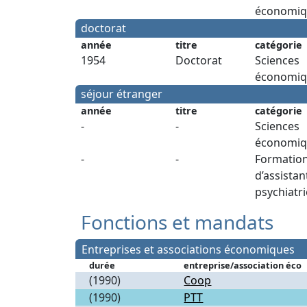
économiq
doctorat
année
titre
catégorie
1954
Doctorat
Sciences
économiq
séjour étranger
année
titre
catégorie
-
-
Sciences
économiq
-
-
Formatio
d’assistan
psychiatri
Fonctions et mandats
Entreprises et associations économiques
durée
entreprise/association éco
(1990)
Coop
(1990)
PTT