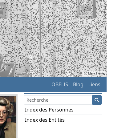
ⓒ Mark Henley
OBELIS
Blog
Liens
Index des Personnes
Index des Entités