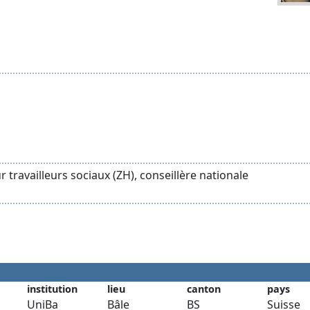
r travailleurs sociaux (ZH), conseillère nationale
institution
lieu
canton
pays
UniBa
Bâle
BS
Suisse