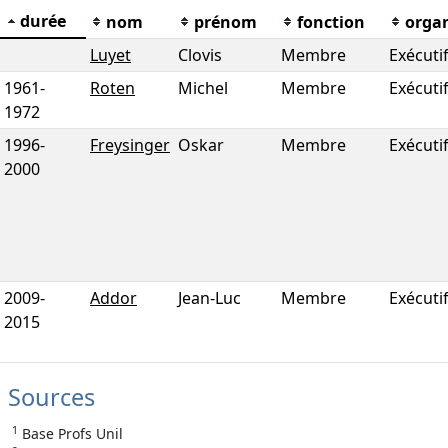
durée
nom
prénom
fonction
orga
Luyet
Clovis
Membre
Exécuti
1961
-
Roten
Michel
Membre
Exécuti
1972
1996
-
Freysinger
Oskar
Membre
Exécuti
2000
2009
-
Addor
Jean-Luc
Membre
Exécuti
2015
Sources
1
Base Profs Unil