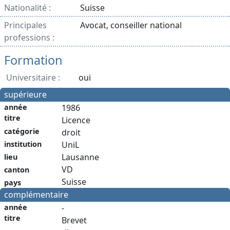
Nationalité :
Suisse
Principales
Avocat, conseiller national
professions :
Formation
Universitaire :
oui
supérieure
année
1986
titre
Licence
catégorie
droit
institution
UniL
Lausanne
lieu
VD
canton
Suisse
pays
complémentaire
année
-
titre
Brevet