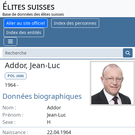
Élites suisses
Base de données des élites suisses
Aller au site officiel
Index des personnes
Index des entités
Addor, Jean-Luc
POL
(2020)
1964 -
Données biographiques
Nom :
Addor
Prénom :
Jean-Luc
Sexe :
H
Naissance :
22.04.1964