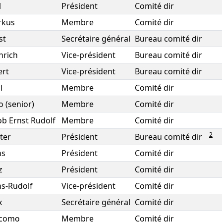
l
Président
Comité dir
rkus
Membre
Comité dir
st
Secrétaire général
Bureau comité dir
nrich
Vice-président
Bureau comité dir
ert
Vice-président
Bureau comité dir
l
Membre
Comité dir
o (senior)
Membre
Comité dir
ob Ernst Rudolf
Membre
Comité dir
2
ter
Président
Bureau comité dir
ns
Président
Comité dir
z
Président
Comité dir
s-Rudolf
Vice-président
Comité dir
x
Secrétaire général
Comité dir
acomo
Membre
Comité dir