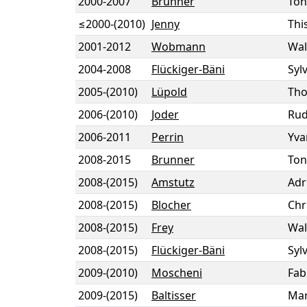
2000
-
2007
Brunner
Ton
≤2000
-
(2010)
Jenny
Thi
2001
-
2012
Wobmann
Wal
2004
-
2008
Flückiger-Bäni
Sylv
2005
-
(2010)
Lüpold
Th
2006
-
(2010)
Joder
Rud
2006
-
2011
Perrin
Yva
2008
-
2015
Brunner
Ton
2008
-
(2015)
Amstutz
Adr
2008
-
(2015)
Blocher
Chr
2008
-
(2015)
Frey
Wal
2008
-
(2015)
Flückiger-Bäni
Sylv
2009
-
(2010)
Moscheni
Fab
2009
-
(2015)
Baltisser
Mar