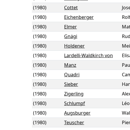
(1980)
Cottet
Jos
(1980)
Eichenberger
Rol
(1980)
Elmer
Mat
(1980)
Gnägi
Rud
(1980)
Holdener
Mei
(1980)
Lardelli-Waldkirch von
Eli
(1980)
Manz
Pau
(1980)
Quadri
Cam
(1980)
Sieber
Han
(1980)
Zigerling
Ale
(1980)
Schlumpf
Léo
(1980)
Augsburger
Wal
(1980)
Teuscher
Pie