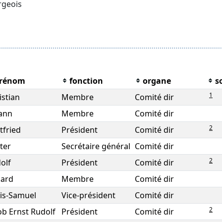
rgeois
rénom
fonction
organe
s
1
istian
Membre
Comité dir
ann
Membre
Comité dir
2
tfried
Président
Comité dir
ter
Secrétaire général
Comité dir
2
olf
Président
Comité dir
ard
Membre
Comité dir
is-Samuel
Vice-président
Comité dir
2
ob Ernst Rudolf
Président
Comité dir