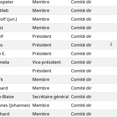
speter
Membre
Comité dir
tlieb
Membre
Comité dir
olf (jun.)
Membre
Comité dir
st
Membre
Comité dir
lf
Président
Comité dir
2
ns
Président
Comité dir
 E.
Président
Comité dir
nelia
Vice-président
Comité dir
i
Président
Comité dir
rk
Membre
Comité dir
hard
Membre
Comité dir
n-Blaise
Secrétaire général
Comité dir
nes (Johannes)
Membre
Comité dir
hard
Membre
Comité dir