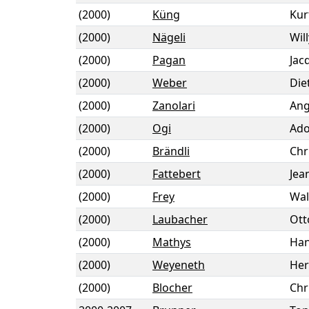
(2000)
Küng
Kur
(2000)
Nägeli
Will
(2000)
Pagan
Jac
(2000)
Weber
Die
(2000)
Zanolari
Ang
(2000)
Ogi
Ado
(2000)
Brändli
Chr
(2000)
Fattebert
Jea
(2000)
Frey
Wal
(2000)
Laubacher
Ott
(2000)
Mathys
Han
(2000)
Weyeneth
He
(2000)
Blocher
Chr