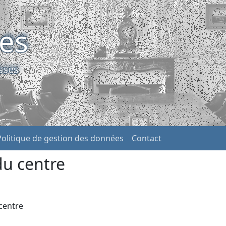
ses
sses
Politique de gestion des données
Contact
u centre
centre