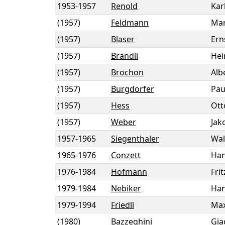
1953
-
1957
Renold
Kar
(1957)
Feldmann
Ma
(1957)
Blaser
Ern
(1957)
Brändli
Hei
(1957)
Brochon
Alb
(1957)
Burgdorfer
Pau
(1957)
Hess
Ott
(1957)
Weber
Jak
1957
-
1965
Siegenthaler
Wal
1965
-
1976
Conzett
Ha
1976
-
1984
Hofmann
Frit
1979
-
1984
Nebiker
Han
1979
-
1994
Friedli
Ma
(1980)
Bazzeghini
Gi