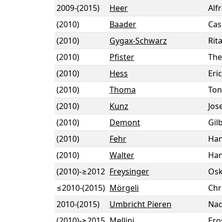
2009
-
(2015)
Heer
Alf
(2010)
Baader
Cas
(2010)
Gygax-Schwarz
Rit
(2010)
Pfister
The
(2010)
Hess
Eri
(2010)
Thoma
Ton
(2010)
Kunz
Jos
(2010)
Demont
Gil
(2010)
Fehr
Ha
(2010)
Walter
Han
(2010)
-
≥2012
Freysinger
Osk
≤2010
-
(2015)
Mörgeli
Chr
2010
-
(2015)
Umbricht Pieren
Nad
(2010)
-
≥2015
Mellini
Ero