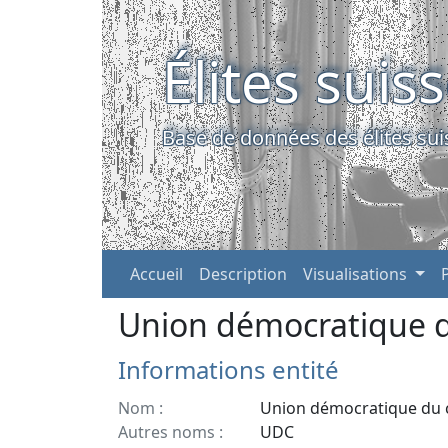
Élites suis
Base de données des élites sui
Accueil
Description
Visualisations
Union démocratique d
Informations entité
Nom :
Union démocratique du 
Autres noms :
UDC