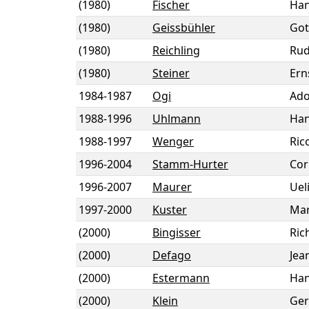
(1980)
Fischer
Han
(1980)
Geissbühler
Got
(1980)
Reichling
Rud
(1980)
Steiner
Ern
1984
-
1987
Ogi
Ado
1988
-
1996
Uhlmann
Ha
1988
-
1997
Wenger
Rico
1996
-
2004
Stamm-Hurter
Cor
1996
-
2007
Maurer
Uel
1997
-
2000
Kuster
Ma
(2000)
Bingisser
Ric
(2000)
Defago
Jea
(2000)
Estermann
Han
(2000)
Klein
Ger