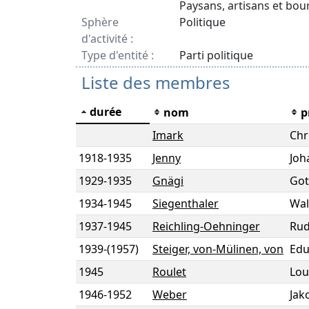
Paysans, artisans et bou
Sphère
Politique
d'activité :
Type d'entité :
Parti politique
Liste des membres
durée
nom
p
Imark
Chr
1918
-
1935
Jenny
Joh
1929
-
1935
Gnägi
Got
1934
-
1945
Siegenthaler
Wal
1937
-
1945
Reichling-Oehninger
Rud
1939
-
(1957)
Steiger, von-Mülinen, von
Edu
1945
Roulet
Lou
1946
-
1952
Weber
Jak