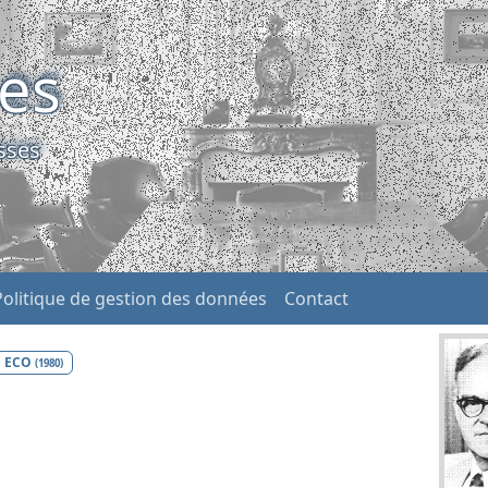
ses
sses
Politique de gestion des données
Contact
ECO
(1980)