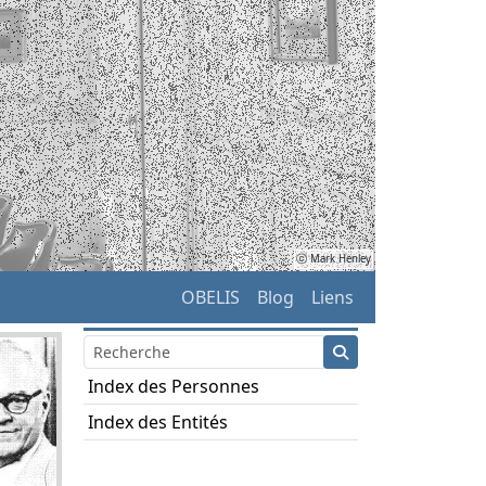
ⓒ Mark Henley
OBELIS
Blog
Liens
Index des Personnes
Index des Entités