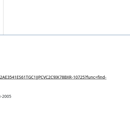
P2AE3541ES61TGC1JJPCVC2C9IK78BXR-10725?func=find-
8-2005