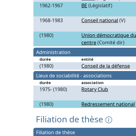
1962-1967
BE
(Législatif)
1968-1983
Conseil national
(V)
(1980)
Union démocratique d
centre
(Comité dir)
Administration
durée
entité
(1980)
Conseil de la défense
Lieux de sociabilité - associations
durée
association
1975- (1980)
Rotary Club
(1980)
Redressement national
Filiation de thèse
Filiation de thèse