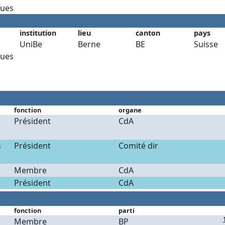
ues
institution
lieu
canton
pays
UniBe
Berne
BE
Suisse
ues
fonction
organe
Président
CdA
s
Président
Comité dir
Membre
CdA
Président
CdA
fonction
parti
Membre
BP