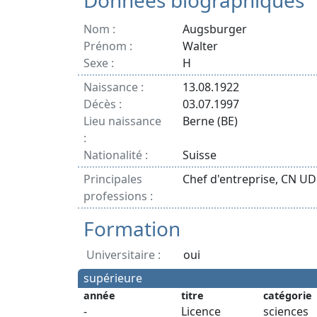
Données biographiques
Nom :
Augsburger
Prénom :
Walter
Sexe :
H
Naissance :
13.08.1922
Décès :
03.07.1997
Lieu naissance
Berne (BE)
:
Nationalité :
Suisse
Principales
Chef d'entreprise, CN U
professions :
Formation
Universitaire :
oui
supérieure
année
titre
catégorie
-
Licence
sciences