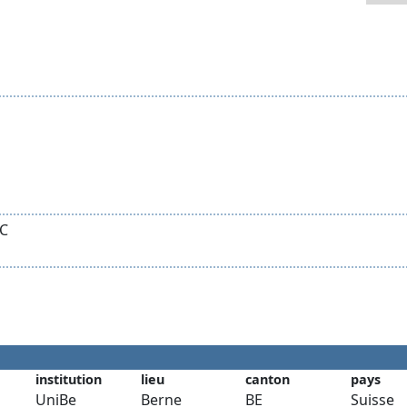
DC
institution
lieu
canton
pays
UniBe
Berne
BE
Suisse