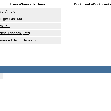
Frères/Sœurs de thèse
Doctorants/Doctorant
yer Arnold
liger Hans Kurt
ch Paul
chsel Friedrich (Fritz)
zenried Heinz (Heinrich)