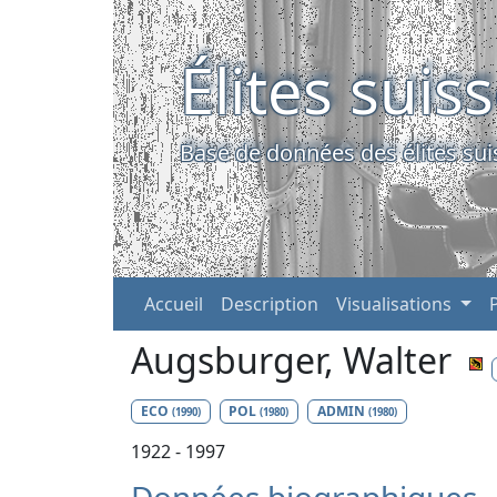
Élites suis
Base de données des élites sui
Accueil
Description
Visualisations
Augsburger, Walter
ECO
POL
ADMIN
(1990)
(1980)
(1980)
1922 - 1997