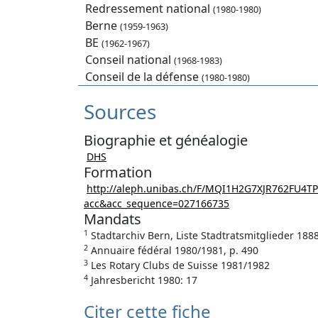
Redressement national
(1980-1980)
Berne
(1959-1963)
BE
(1962-1967)
Conseil national
(1968-1983)
Conseil de la défense
(1980-1980)
Sources
Biographie et généalogie
DHS
Formation
http://aleph.unibas.ch/F/MQI1H2G7XJR762FU4T
acc&acc_sequence=027166735
Mandats
1
Stadtarchiv Bern, Liste Stadtratsmitglieder 188
2
Annuaire fédéral 1980/1981, p. 490
3
Les Rotary Clubs de Suisse 1981/1982
4
Jahresbericht 1980: 17
Citer cette fiche