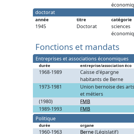
économiq
doctorat
année
titre
catégorie
1945
Doctorat
sciences
économiq
Fonctions et mandats
Entreprises et associations économiques
durée
entreprise/association éco
1968-1989
Caisse d'épargne
habitants de Berne
1973-1981
Union bernoise des art
et métiers
(1980)
FMB
1989-1993
FMB
Politique
durée
organe
1960-1963
Berne
(Législatif)