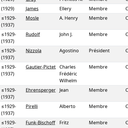
(1929)
James
Ellery
Membre
≤1929
-
Mosle
A. Henry
Membre
(1937)
≤1929
-
Rudolf
John J.
Membre
(1937)
≤1929
-
Nizzola
Agostino
Président
(1937)
≤1929
-
Gautier-Pictet
Charles
Membre
(1937)
Frédéric
Wilhelm
≤1929
-
Ehrensperger
Jean
Membre
(1937)
≤1929
-
Pirelli
Alberto
Membre
(1937)
≤1929
-
Funk-Bischoff
Fritz
Membre