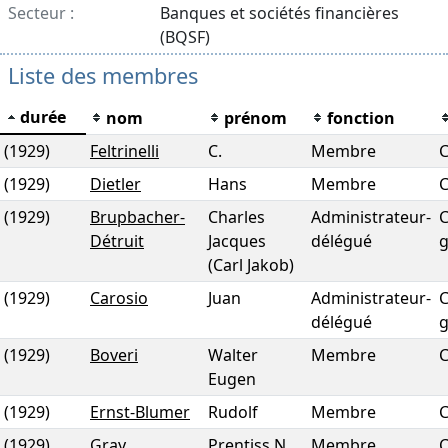
Secteur :
Banques et sociétés financières
(BQSF)
Liste des membres
durée
nom
prénom
fonction
(1929)
Feltrinelli
C.
Membre
(1929)
Dietler
Hans
Membre
(1929)
Brupbacher-
Charles
Administrateur-
C
Détruit
Jacques
délégué
g
(Carl Jakob)
(1929)
Carosio
Juan
Administrateur-
C
délégué
g
(1929)
Boveri
Walter
Membre
Eugen
(1929)
Ernst-Blumer
Rudolf
Membre
(1929)
Gray
Prentiss N.
Membre