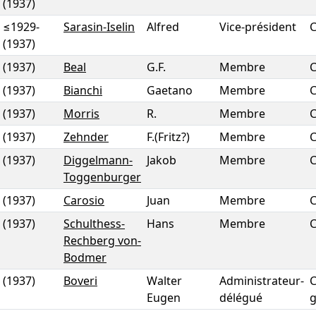
(1937)
≤1929
-
Sarasin-Iselin
Alfred
Vice-président
(1937)
(1937)
Beal
G.F.
Membre
(1937)
Bianchi
Gaetano
Membre
(1937)
Morris
R.
Membre
(1937)
Zehnder
F.(Fritz?)
Membre
(1937)
Diggelmann-
Jakob
Membre
Toggenburger
(1937)
Carosio
Juan
Membre
(1937)
Schulthess-
Hans
Membre
Rechberg von-
Bodmer
(1937)
Boveri
Walter
Administrateur-
C
Eugen
délégué
g