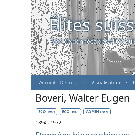
Élites suis
Base de données des élites sui
Accueil
Description
Visualisations
Boveri, Walter Eugen
ECO
ECO
ADMIN
(1937)
(1957)
(1957)
1894 - 1972