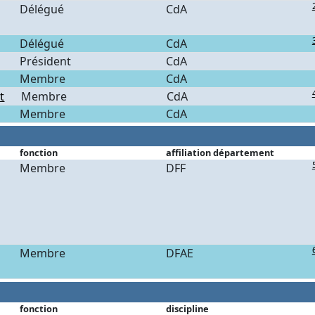
Délégué
CdA
Délégué
CdA
Président
CdA
Membre
CdA
t
Membre
CdA
Membre
CdA
fonction
affiliation département
Membre
DFF
Membre
DFAE
fonction
discipline