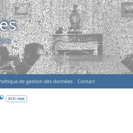
ses
sses
Politique de gestion des données
Contact
ECO
(1929)