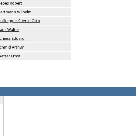
ebes Robert
artmann Wilhelm
ulftegger-Stierlin Otto
auli Walter
chiess Eduard
chmid Arthur
etter Ernst