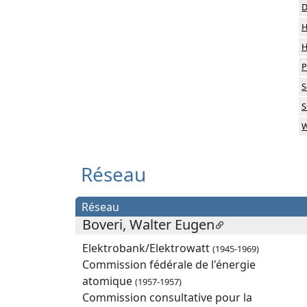
D
H
H
P
S
S
W
Réseau
Réseau
Boveri, Walter Eugen
Elektrobank/Elektrowatt
(1945-1969)
Commission fédérale de l'énergie
atomique
(1957-1957)
Commission consultative pour la