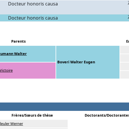
Docteur honoris causa
Docteur honoris causa
Parents
E
aumann Walter
Boveri Walter Eugen
ictoire
Frères/Sœurs de thèse
Doctorants/Doctorante
leuler Werner