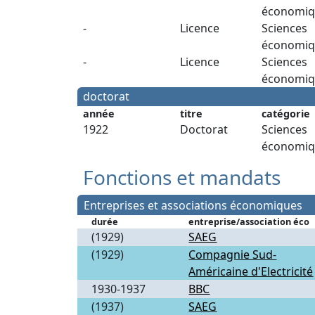
économiq
-
Licence
Sciences
économiq
-
Licence
Sciences
économiq
doctorat
année
titre
catégorie
1922
Doctorat
Sciences
économiq
Fonctions et mandats
Entreprises et associations économiques
durée
entreprise/association éco
(1929)
SAEG
(1929)
Compagnie Sud-
Américaine d'Electricité
1930-1937
BBC
(1937)
SAEG