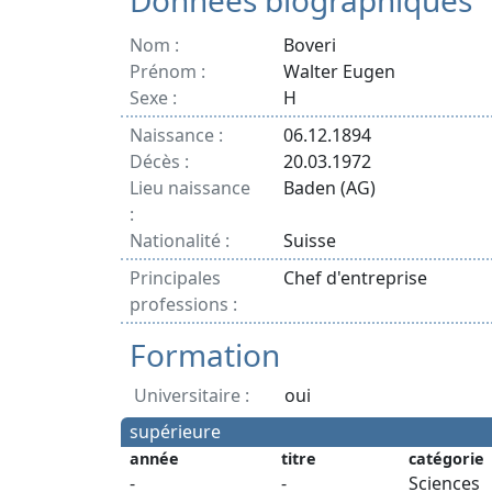
Données biographiques
Nom :
Boveri
Prénom :
Walter Eugen
Sexe :
H
Naissance :
06.12.1894
Décès :
20.03.1972
Lieu naissance
Baden (AG)
:
Nationalité :
Suisse
Principales
Chef d'entreprise
professions :
Formation
Universitaire :
oui
supérieure
année
titre
catégorie
-
-
Sciences