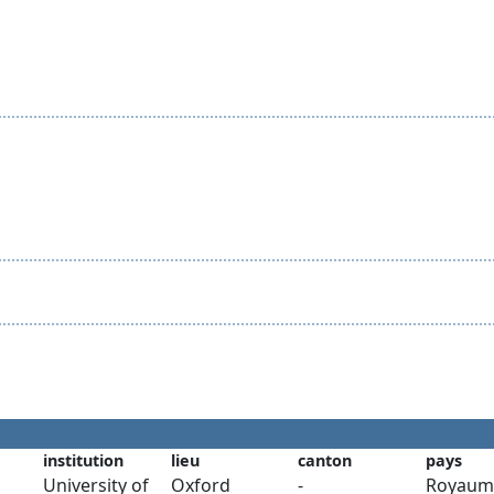
institution
lieu
canton
pays
University of
Oxford
-
Royaum