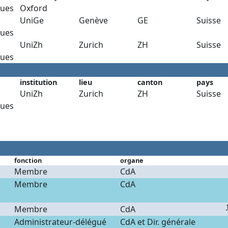
ues
Oxford
UniGe
Genève
GE
Suisse
ues
UniZh
Zurich
ZH
Suisse
ues
institution
lieu
canton
pays
UniZh
Zurich
ZH
Suisse
ues
fonction
organe
Membre
CdA
Membre
CdA
Membre
CdA
Administrateur-délégué
CdA et Dir. générale