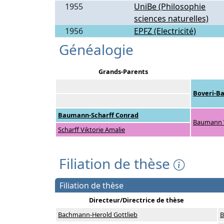
1955
UniBe (Philosophie
sciences naturelles)
1956
EPFZ (Electricité)
Généalogie
Grands-Parents
Boveri-B
Baumann-Scharff Conrad
Baumann V
Scharff Viktorie Amalie
Filiation de thèse
Filiation de thèse
Directeur/Directrice de thèse
Bachmann-Herold Gottlieb
B