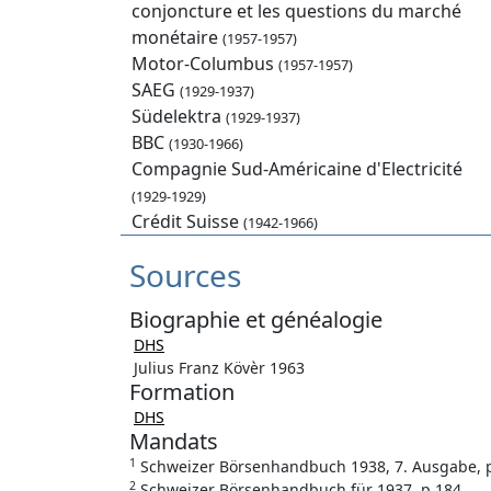
conjoncture et les questions du marché
monétaire
(1957-1957)
Motor-Columbus
(1957-1957)
SAEG
(1929-1937)
Südelektra
(1929-1937)
BBC
(1930-1966)
Compagnie Sud-Américaine d'Electricité
(1929-1929)
Crédit Suisse
(1942-1966)
Sources
Biographie et généalogie
DHS
Julius Franz Kövèr 1963
Formation
DHS
Mandats
1
Schweizer Börsenhandbuch 1938, 7. Ausgabe, p
2
Schweizer Börsenhandbuch für 1937. p.184