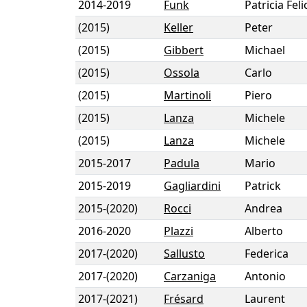
2014
-
2019
Funk
Patricia Feli
(2015)
Keller
Peter
(2015)
Gibbert
Michael
(2015)
Ossola
Carlo
(2015)
Martinoli
Piero
(2015)
Lanza
Michele
(2015)
Lanza
Michele
2015
-
2017
Padula
Mario
2015
-
2019
Gagliardini
Patrick
2015
-
(2020)
Rocci
Andrea
2016
-
2020
Plazzi
Alberto
2017
-
(2020)
Sallusto
Federica
2017
-
(2020)
Carzaniga
Antonio
2017
-
(2021)
Frésard
Laurent