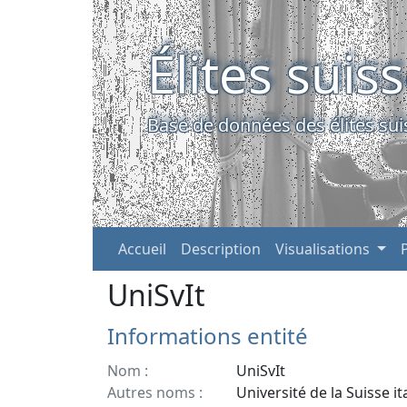
Élites suis
Base de données des élites sui
Accueil
Description
Visualisations
UniSvIt
Informations entité
Nom :
UniSvIt
Autres noms :
Université de la Suisse it