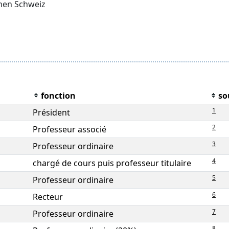
chen Schweiz
fonction
so
1
Président
2
Professeur associé
3
Professeur ordinaire
4
chargé de cours puis professeur titulaire
5
Professeur ordinaire
6
Recteur
7
Professeur ordinaire
8