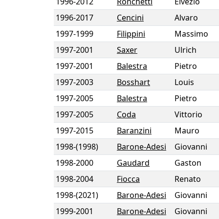
1996
-
2012
Ronchetti
Elvezio
1996
-
2017
Cencini
Alvaro
1997
-
1999
Filippini
Massimo
1997
-
2001
Saxer
Ulrich
1997
-
2001
Balestra
Pietro
1997
-
2003
Bosshart
Louis
1997
-
2005
Balestra
Pietro
1997
-
2005
Coda
Vittorio
1997
-
2015
Baranzini
Mauro
1998
-
(1998)
Barone-Adesi
Giovanni
1998
-
2000
Gaudard
Gaston
1998
-
2004
Fiocca
Renato
1998
-
(2021)
Barone-Adesi
Giovanni
1999
-
2001
Barone-Adesi
Giovanni