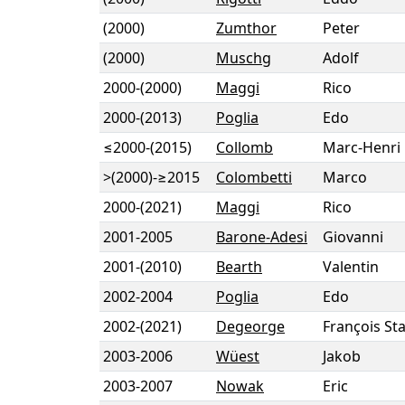
(2000)
Zumthor
Peter
(2000)
Muschg
Adolf
2000
-
(2000)
Maggi
Rico
2000
-
(2013)
Poglia
Edo
≤2000
-
(2015)
Collomb
Marc-Henri
>(2000)
-
≥2015
Colombetti
Marco
2000
-
(2021)
Maggi
Rico
2001
-
2005
Barone-Adesi
Giovanni
2001
-
(2010)
Bearth
Valentin
2002
-
2004
Poglia
Edo
2002
-
(2021)
Degeorge
François Sta
2003
-
2006
Wüest
Jakob
2003
-
2007
Nowak
Eric