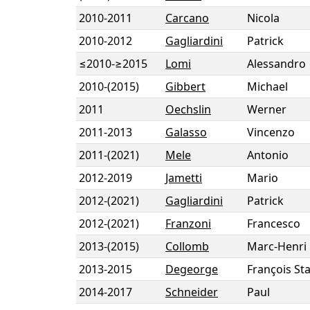
2010
-
2011
Carcano
Nicola
2010
-
2012
Gagliardini
Patrick
≤2010
-
≥2015
Lomi
Alessandro
2010
-
(2015)
Gibbert
Michael
2011
Oechslin
Werner
2011
-
2013
Galasso
Vincenzo
2011
-
(2021)
Mele
Antonio
2012
-
2019
Jametti
Mario
2012
-
(2021)
Gagliardini
Patrick
2012
-
(2021)
Franzoni
Francesco
2013
-
(2015)
Collomb
Marc-Henri
2013
-
2015
Degeorge
François Sta
2014
-
2017
Schneider
Paul