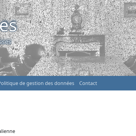
ses
sses
Politique de gestion des données
Contact
alienne