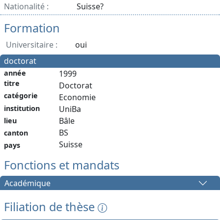
Nationalité :
Suisse?
Formation
Universitaire :
oui
doctorat
année
1999
titre
Doctorat
catégorie
Economie
institution
UniBa
Bâle
lieu
BS
canton
Suisse
pays
Fonctions et mandats
Académique
Filiation de thèse