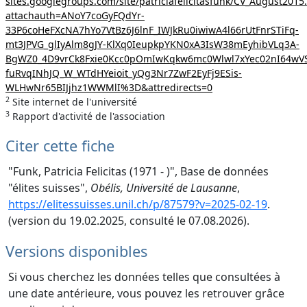
sites.googlegroups.com/site/patriciafelicitasfunk/CV_August2015
attachauth=ANoY7coGyFQdYr-
33P6coHeFXcNA7hYo7VtBz6J6lnF_IWJkRu0iwiwA4l66rUtFnrSTiFq-
mt3JPVG_glIyAlm8gJY-KlXq0IeupkpYKN0xA3IsW38mEyhibVLq3A-
BgWZ0_4D9vrCk8Fxie0Kcc0pOmIwKqkw6mc0Wlwl7xYec02nI64wV
fuRvqINhJQ_W_WTdHYeioit_yQg3Nr7ZwF2EyFj9ESis-
WLHwNr65BIJjhz1WWMlI%3D&attredirects=0
2
Site internet de l'université
3
Rapport d'activité de l'association
Citer cette fiche
"Funk, Patricia Felicitas (1971 - )", Base de données
"élites suisses",
Obélis, Université de Lausanne
,
https://elitessuisses.unil.ch/p/87579?v=2025-02-19
.
(version du 19.02.2025, consulté le 07.08.2026).
Versions disponibles
Si vous cherchez les données telles que consultées à
une date antérieure, vous pouvez les retrouver grâce