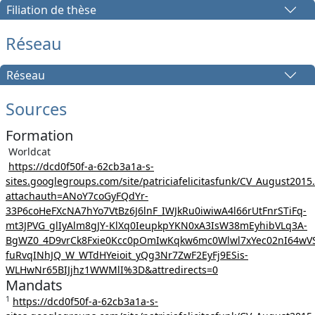
Filiation de thèse
Réseau
Réseau
Sources
Formation
Worldcat
https://dcd0f50f-a-62cb3a1a-s-
sites.googlegroups.com/site/patriciafelicitasfunk/CV_August2015
attachauth=ANoY7coGyFQdYr-
33P6coHeFXcNA7hYo7VtBz6J6lnF_IWJkRu0iwiwA4l66rUtFnrSTiFq-
mt3JPVG_glIyAlm8gJY-KlXq0IeupkpYKN0xA3IsW38mEyhibVLq3A-
BgWZ0_4D9vrCk8Fxie0Kcc0pOmIwKqkw6mc0Wlwl7xYec02nI64wV
fuRvqINhJQ_W_WTdHYeioit_yQg3Nr7ZwF2EyFj9ESis-
WLHwNr65BIJjhz1WWMlI%3D&attredirects=0
Mandats
1
https://dcd0f50f-a-62cb3a1a-s-