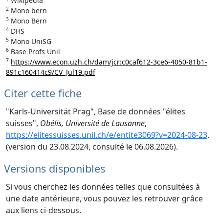
Wikipedia
2
Mono bern
3
Mono Bern
4
DHS
5
Mono UniSG
6
Base Profs Unil
7
https://www.econ.uzh.ch/dam/jcr:c0caf612-3ce6-4050-81b1-
891c160414c9/CV_Jul19.pdf
Citer cette fiche
"Karls-Universität Prag", Base de données "élites
suisses",
Obélis, Université de Lausanne
,
https://elitessuisses.unil.ch/e/entite3069?v=2024-08-23
.
(version du 23.08.2024, consulté le 06.08.2026).
Versions disponibles
Si vous cherchez les données telles que consultées à
une date antérieure, vous pouvez les retrouver grâce
aux liens ci-dessous.