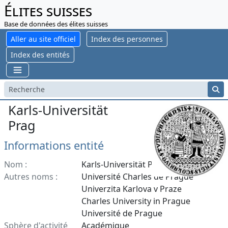
Élites suisses
Base de données des élites suisses
Aller au site officiel
Index des personnes
Index des entités
Karls-Universität
Prag
Informations entité
Nom :
Karls-Universität Prag
Autres noms :
Université Charles de Prague
Univerzita Karlova v Praze
Charles University in Prague
Université de Prague
Sphère d'activité
Académique