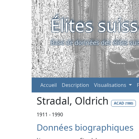
Élites suis
Base de données des élites sui
Accueil
Description
Visualisations
Stradal, Oldrich
ACAD
(1980)
1911 - 1990
Données biographiques