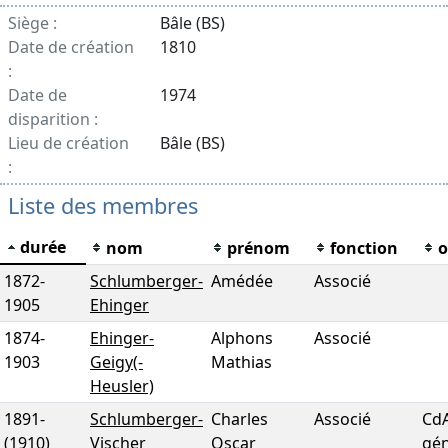
Siège :
Bâle (BS)
Date de création
1810
:
Date de
1974
disparition :
Lieu de création
Bâle (BS)
:
Liste des membres
durée
nom
prénom
fonction
o
1872
-
Schlumberger-
Amédée
Associé
1905
Ehinger
1874
-
Ehinger-
Alphons
Associé
1903
Geigy(-
Mathias
Heusler)
1891
-
Schlumberger-
Charles
Associé
CdA
(1910)
Vischer
Oscar
gén