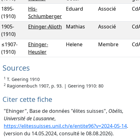
1895
-
His-
Eduard
Associé
Cd
(1910)
Schlumberger
1905
-
Ehinger-Alioth
Mathias
Associé
Cd
(1910)
≤1907
-
Ehinger-
Helene
Membre
Cd
(1910)
Heusler
Sources
1
T. Geering 1910
2
Ragionenbuch 1907, p. 93. | Geering 1910: 80
Citer cette fiche
"Ehinger", Base de données "élites suisses",
Obélis,
Université de Lausanne
,
https://elitessuisses.unil.ch/e/entite96?v=2024-05-14
.
(version du 14.05.2024, consulté le 08.08.2026).