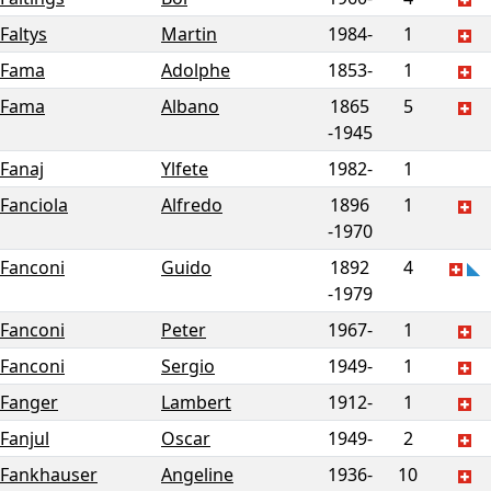
Faltys
Martin
1984-
1
Fama
Adolphe
1853-
1
Fama
Albano
1865
5
-
1945
Fanaj
Ylfete
1982-
1
Fanciola
Alfredo
1896
1
-
1970
Fanconi
Guido
1892
4
-
1979
Fanconi
Peter
1967-
1
Fanconi
Sergio
1949-
1
Fanger
Lambert
1912-
1
Fanjul
Oscar
1949-
2
Fankhauser
Angeline
1936-
10