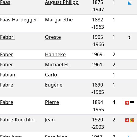
Faas
August Philipp
1875
1
-
1947
Faas-Hardegger
Margarethe
1882
1
-
1963
Fabbri
Oreste
1905
1
-
1966
Faber
Hanneke
1969-
2
Faber
Michael H.
1961-
2
Fabian
Carlo
1
Fabre
Eugène
1890
1
-
1965
Fabre
Pierre
1894
4
-
1955
Fabre-Koechlin
Jean
1920
2
-
2003