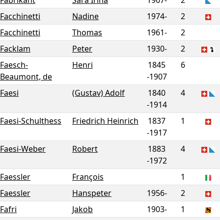
Fabrikant
Sara Irina
1967-
2
Facchinetti
Nadine
1974-
2
Facchinetti
Thomas
1961-
2
Facklam
Peter
1930-
2
Faesch-
Henri
1845
6
Beaumont, de
-
1907
Faesi
(Gustav) Adolf
1840
4
-
1914
Faesi-Schulthess
Friedrich Heinrich
1837
1
-
1917
Faesi-Weber
Robert
1883
4
-
1972
Faessler
François
1
Faessler
Hanspeter
1956-
2
Fafri
Jakob
1903-
1