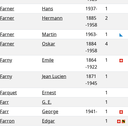
Farner
Hans
1937-
1
Farner
Hermann
1885
2
-
1958
Farner
Martin
1963-
1
Farner
Oskar
1884
4
-
1958
Farny
Emile
1864
1
-
1922
Farny
Jean Lucien
1871
1
-
1945
Farquet
Ernest
1
Farr
G. E.
1
Farr
George
1941-
1
Farron
Edgar
1