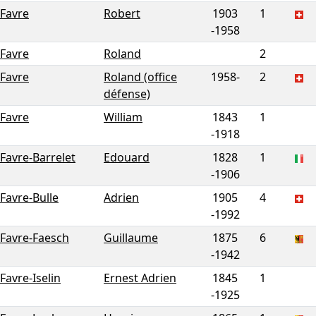
Favre
Robert
1903
1
-
1958
Favre
Roland
2
Favre
Roland (office
1958-
2
défense)
Favre
William
1843
1
-
1918
Favre-Barrelet
Edouard
1828
1
-
1906
Favre-Bulle
Adrien
1905
4
-
1992
Favre-Faesch
Guillaume
1875
6
-
1942
Favre-Iselin
Ernest Adrien
1845
1
-
1925