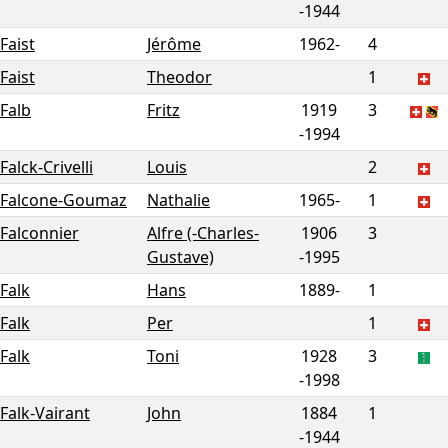
-
1944
Faist
Jérôme
1962-
4
Faist
Theodor
1
Falb
Fritz
1919
3
-
1994
Falck-Crivelli
Louis
2
Falcone-Goumaz
Nathalie
1965-
1
Falconnier
Alfre (-Charles-
1906
3
Gustave)
-
1995
Falk
Hans
1889-
1
Falk
Per
1
Falk
Toni
1928
3
-
1998
Falk-Vairant
John
1884
1
-
1944