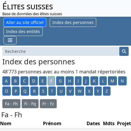
Élites suisses
Base de données des élites suisses
Aller au site officiel
Index des personnes
Index des entités
Index des personnes
48'773 personnes avec au moins 1 mandat répertoriées
A
B
C
D
E
F
G
H
I
J
K
L
M
N
O
P
Q
R
S
T
U
V
W
X
Y
Z
Fa - Fh
Fi - Fq
Fr - Fz
Fa - Fh
Nom
Prénom
Dates
Mdts
Projet