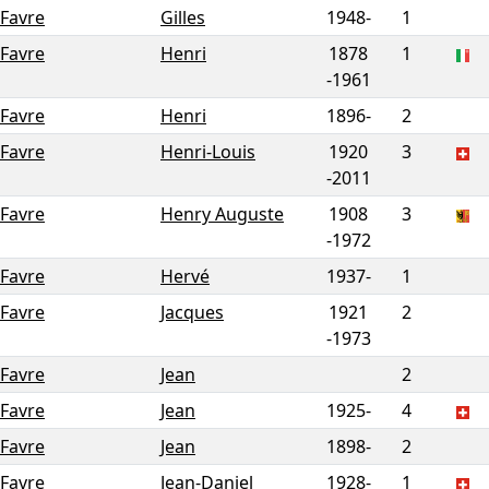
Favre
Gilles
1948-
1
Favre
Henri
1878
1
-
1961
Favre
Henri
1896-
2
Favre
Henri-Louis
1920
3
-
2011
Favre
Henry Auguste
1908
3
-
1972
Favre
Hervé
1937-
1
Favre
Jacques
1921
2
-
1973
Favre
Jean
2
Favre
Jean
1925-
4
Favre
Jean
1898-
2
Favre
Jean-Daniel
1928-
1