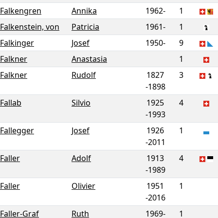
Falkengren
Annika
1962-
1
Falkenstein, von
Patricia
1961-
1
Falkinger
Josef
1950-
9
Falkner
Anastasia
1
Falkner
Rudolf
1827
3
-
1898
Fallab
Silvio
1925
4
-
1993
Fallegger
Josef
1926
1
-
2011
Faller
Adolf
1913
4
-
1989
Faller
Olivier
1951
1
-
2016
Faller-Graf
Ruth
1969-
1