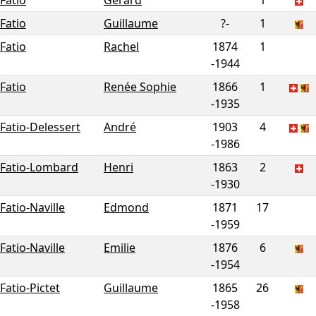
Fatio
Gérard
1
Fatio
Guillaume
?-
1
Fatio
Rachel
1874
1
-
1944
Fatio
Renée Sophie
1866
1
-
1935
Fatio-Delessert
André
1903
4
-
1986
Fatio-Lombard
Henri
1863
2
-
1930
Fatio-Naville
Edmond
1871
17
-
1959
Fatio-Naville
Emilie
1876
6
-
1954
Fatio-Pictet
Guillaume
1865
26
-
1958