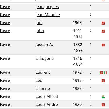
Favre
Jean-Jacques
1
Favre
Jean-Maurice
2
Favre
Joël
1963-
1
Favre
John
1911
2
-
1983
Favre
Joseph-A.
1832
1
-
1899
Favre
L. Eugène
1816
1
-
1861
Favre
Laurent
1972-
7
Favre
Léo
1915-
1
Favre
Lilianne
1928-
1
Favre
Louis-Alfred
1
Favre
Louis-André
1920-
2