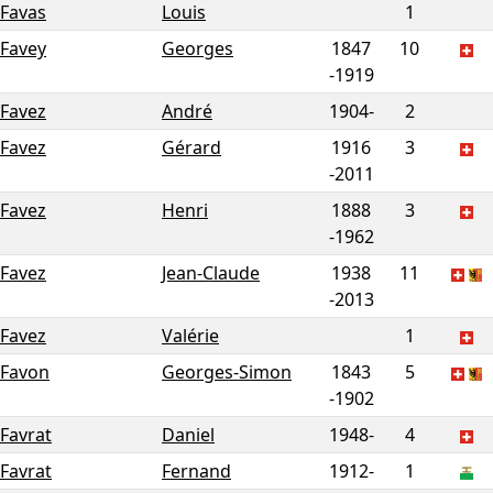
Favas
Louis
1
Favey
Georges
1847
10
-
1919
Favez
André
1904-
2
Favez
Gérard
1916
3
-
2011
Favez
Henri
1888
3
-
1962
Favez
Jean-Claude
1938
11
-
2013
Favez
Valérie
1
Favon
Georges-Simon
1843
5
-
1902
Favrat
Daniel
1948-
4
Favrat
Fernand
1912-
1