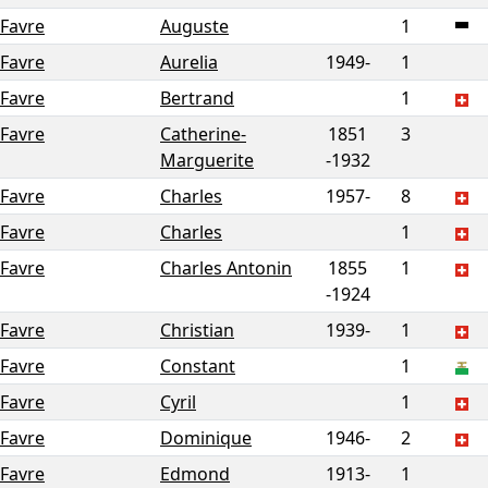
Favre
Auguste
1
Favre
Aurelia
1949-
1
Favre
Bertrand
1
Favre
Catherine-
1851
3
Marguerite
-
1932
Favre
Charles
1957-
8
Favre
Charles
1
Favre
Charles Antonin
1855
1
-
1924
Favre
Christian
1939-
1
Favre
Constant
1
Favre
Cyril
1
Favre
Dominique
1946-
2
Favre
Edmond
1913-
1