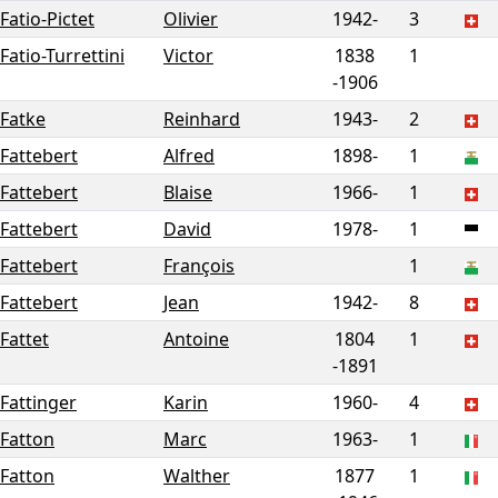
Fatio-Pictet
Olivier
1942-
3
Fatio-Turrettini
Victor
1838
1
-
1906
Fatke
Reinhard
1943-
2
Fattebert
Alfred
1898-
1
Fattebert
Blaise
1966-
1
Fattebert
David
1978-
1
Fattebert
François
1
Fattebert
Jean
1942-
8
Fattet
Antoine
1804
1
-
1891
Fattinger
Karin
1960-
4
Fatton
Marc
1963-
1
Fatton
Walther
1877
1