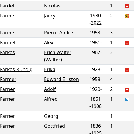
Fardel
Nicolas
1
Farine
Jacky
1930
2
-
2022
Farine
Pierre-André
1953-
3
Farinelli
Alex
1981-
1
Farkas
Erich Walter
1967-
2
(Walter)
Farkas-Kündig
Erika
1928-
1
Farmer
Edward Elliston
1958-
4
Farner
Adolf
1920-
2
Farner
Alfred
1851
1
-
1908
Farner
Georg
1
Farner
Gottfried
1836
1
-
1925