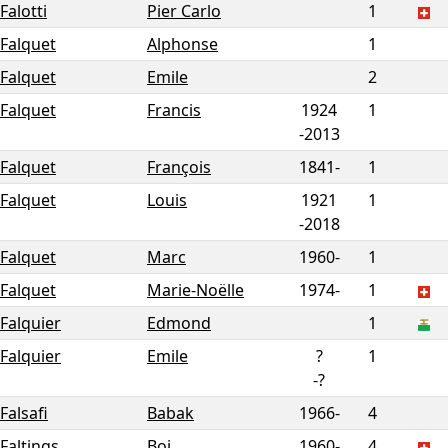
Falotti
Pier Carlo
1
Falquet
Alphonse
1
Falquet
Emile
2
Falquet
Francis
1924
1
-
2013
Falquet
François
1841-
1
Falquet
Louis
1921
1
-
2018
Falquet
Marc
1960-
1
Falquet
Marie-Noëlle
1974-
1
Falquier
Edmond
1
Falquier
Emile
?
1
-
?
Falsafi
Babak
1966-
4
Faltings
Boi
1960-
4