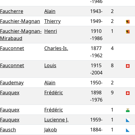
-
1946
Faucherre
Alain
1943-
2
Fauchier-Magnan
Thierry
1949-
2
Fauchier-Magnan-
Henri
1910
1
Mirabaud
-
1986
Fauconnet
Charles-Is.
1877
4
-
1962
Fauconnet
Louis
1915
8
-
2004
Faudemay
Alain
1950-
2
Fauquex
Frédéric
1898
9
-
1976
Fauquex
Frédéric
1
Fauquex
Lucienne J.
1959-
1
Fausch
Jakob
1884-
1