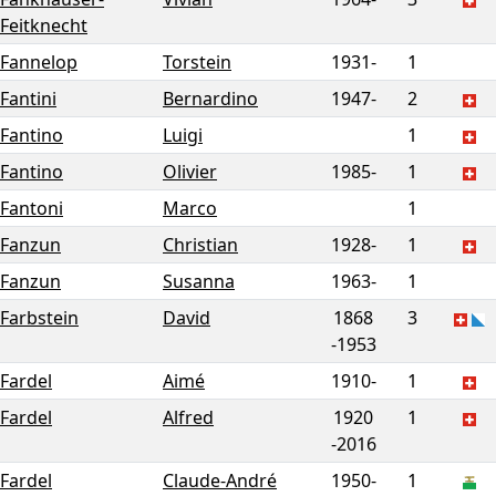
Feitknecht
Fannelop
Torstein
1931-
1
Fantini
Bernardino
1947-
2
Fantino
Luigi
1
Fantino
Olivier
1985-
1
Fantoni
Marco
1
Fanzun
Christian
1928-
1
Fanzun
Susanna
1963-
1
Farbstein
David
1868
3
-
1953
Fardel
Aimé
1910-
1
Fardel
Alfred
1920
1
-
2016
Fardel
Claude-André
1950-
1