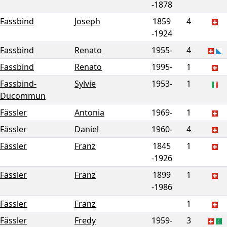
-
1878
Fassbind
Joseph
1859
4
-
1924
Fassbind
Renato
1955-
4
Fassbind
Renato
1995-
1
Fassbind-
Sylvie
1953-
1
Ducommun
Fässler
Antonia
1969-
1
Fässler
Daniel
1960-
4
Fässler
Franz
1845
1
-
1926
Fässler
Franz
1899
1
-
1986
Fässler
Franz
1
Fässler
Fredy
1959-
3