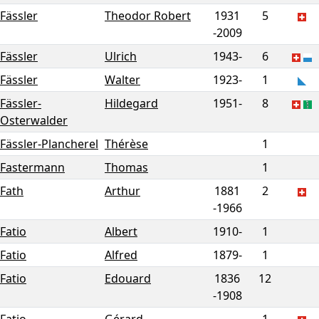
Fässler
Theodor Robert
1931
5
-
2009
Fässler
Ulrich
1943-
6
Fässler
Walter
1923-
1
Fässler-
Hildegard
1951-
8
Osterwalder
Fässler-Plancherel
Thérèse
1
Fastermann
Thomas
1
Fath
Arthur
1881
2
-
1966
Fatio
Albert
1910-
1
Fatio
Alfred
1879-
1
Fatio
Edouard
1836
12
-
1908