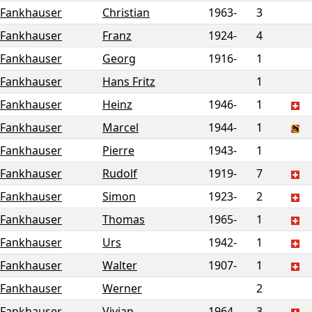
Fankhauser
Christian
1963-
3
Fankhauser
Franz
1924-
4
Fankhauser
Georg
1916-
1
Fankhauser
Hans Fritz
1
Fankhauser
Heinz
1946-
1
Fankhauser
Marcel
1944-
1
Fankhauser
Pierre
1943-
1
Fankhauser
Rudolf
1919-
7
Fankhauser
Simon
1923-
2
Fankhauser
Thomas
1965-
1
Fankhauser
Urs
1942-
1
Fankhauser
Walter
1907-
1
Fankhauser
Werner
2
Fankhauser-
Vivian
1964-
3