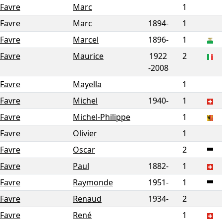
Favre
Marc
1
Favre
Marc
1894-
1
Favre
Marcel
1896-
1
Favre
Maurice
1922
2
-
2008
Favre
Mayella
1
Favre
Michel
1940-
1
Favre
Michel-Philippe
1
Favre
Olivier
1
Favre
Oscar
2
Favre
Paul
1882-
1
Favre
Raymonde
1951-
1
Favre
Renaud
1934-
2
Favre
René
1