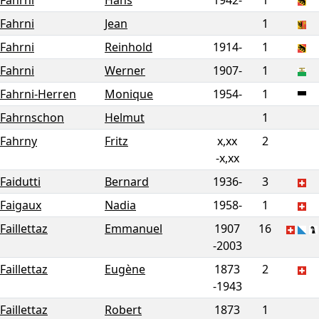
Fahrni
Hans
1942-
1
Fahrni
Jean
1
Fahrni
Reinhold
1914-
1
Fahrni
Werner
1907-
1
Fahrni-Herren
Monique
1954-
1
Fahrnschon
Helmut
1
Fahrny
Fritz
x,xx
2
-
x,xx
Faidutti
Bernard
1936-
3
Faigaux
Nadia
1958-
1
Faillettaz
Emmanuel
1907
16
-
2003
Faillettaz
Eugène
1873
2
-
1943
Faillettaz
Robert
1873
1