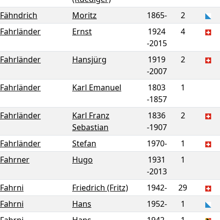
Fähndrich
Moritz
1865-
2
Fahrländer
Ernst
1924
4
-
2015
Fahrländer
Hansjürg
1919
2
-
2007
Fahrländer
Karl Emanuel
1803
1
-
1857
Fahrländer
Karl Franz
1836
2
Sebastian
-
1907
Fahrländer
Stefan
1970-
1
Fahrner
Hugo
1931
1
-
2013
Fahrni
Friedrich (Fritz)
1942-
29
Fahrni
Hans
1952-
1