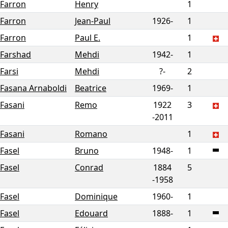
Farron
Henry
1
Farron
Jean-Paul
1926-
1
Farron
Paul E.
1
Farshad
Mehdi
1942-
1
Farsi
Mehdi
?-
2
Fasana Arnaboldi
Beatrice
1969-
1
Fasani
Remo
1922
3
-
2011
Fasani
Romano
1
Fasel
Bruno
1948-
1
Fasel
Conrad
1884
5
-
1958
Fasel
Dominique
1960-
1
Fasel
Edouard
1888-
1