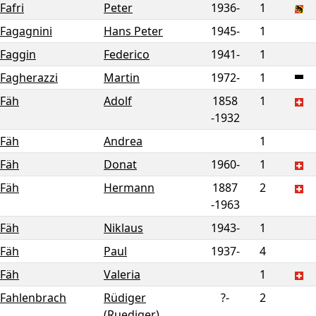
Fafri
Peter
1936-
1
Fagagnini
Hans Peter
1945-
1
Faggin
Federico
1941-
1
Fagherazzi
Martin
1972-
1
Fäh
Adolf
1858
1
-
1932
Fäh
Andrea
1
Fäh
Donat
1960-
1
Fäh
Hermann
1887
2
-
1963
Fäh
Niklaus
1943-
1
Fäh
Paul
1937-
4
Fäh
Valeria
1
Fahlenbrach
Rüdiger
?-
2
(Ruediger)