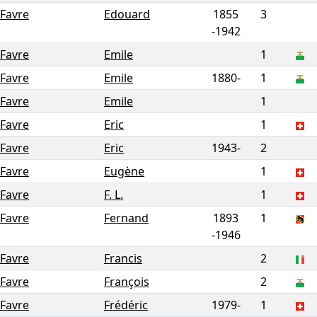
Favre
Edouard
1855
3
-
1942
Favre
Emile
1
Favre
Emile
1880-
1
Favre
Emile
1
Favre
Eric
1
Favre
Eric
1943-
2
Favre
Eugène
1
Favre
F. L.
1
Favre
Fernand
1893
1
-
1946
Favre
Francis
2
Favre
François
2
Favre
Frédéric
1979-
1