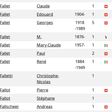
Fallet
Claude
1
Fallet
Edouard
1904-
1
Fallet
Georges
1918
5
-
1989
Fallet
M.
1876-
1
Fallet
Mary-Claude
1957-
1
Fallet
Paul
2
Fallet
René
1884
1
-
1949
Falletti
Christophe-
1
Nicolas
Fallot
Pierre
1
Fallot
Stéphane
1
Fallscheer
Andreas
1