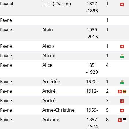
Favrat
Loui (-Daniel)
1827
1
-
1893
Favre
1
Favre
Alain
1939
1
-
2015
Favre
Alexis
1
Favre
Alfred
1
Favre
Alice
1851
4
-
1929
Favre
Amédée
1920-
1
Favre
André
1912-
2
Favre
André
2
Favre
Anne-Christine
1959-
5
Favre
Antoine
1897
8
-
1974