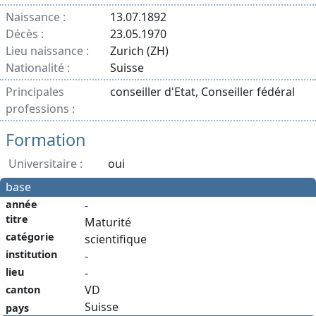
Naissance :
13.07.1892
Décès :
23.05.1970
Lieu naissance :
Zurich (ZH)
Nationalité :
Suisse
Principales
conseiller d'Etat, Conseiller fédéral
professions :
Formation
Universitaire :
oui
base
année
-
titre
Maturité
catégorie
scientifique
institution
-
-
lieu
VD
canton
Suisse
pays