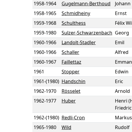
1958
-
1964
Gugelmann-Berthoud
Johann 
1958
-
1965
Schmidheiny
Ernst
1959
-
1968
Schulthess
Félix W
1959
-
1980
Sulzer-Schwarzenbach
Georg
1960
-
1966
Landolt-Stadler
Emil
1960
-
1966
Schaller
Alfred
1960
-
1967
Faillettaz
Emman
1961
Stopper
Edwin
1961
-
(1980)
Handschin
Eric
1962
-
1970
Rösselet
Arnold
1962
-
1977
Huber
Henri (
Friedric
1962
-
(1980)
Redli-Cron
Markus
1965
-
1980
Wild
Rudolf