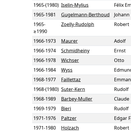
1965
-
(1980)
Iselin-Mylius
Félix 
1965
-
1981
Gugelmann-Berthoud
Johann 
1965
-
Zoelly-Rudolph
Robert
≥1990
1966
-
1973
Maurer
Adolf
1966
-
1974
Schmidheiny
Ernst
1966
-
1978
Wichser
Otto
1966
-
1984
Wyss
Edmun
1968
-
1977
Faillettaz
Emman
1968
-
(1980)
Suter-Kern
Rudolf
1968
-
1989
Barbey-Muller
Claude
1969
-
1979
Bieri
Rudolf
1971
-
1976
Paltzer
Edgar F
1971
-
1980
Holzach
Robert