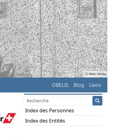
ⓒ Mark Henley
OBELIS
Blog
Liens
Index des Personnes
Index des Entités