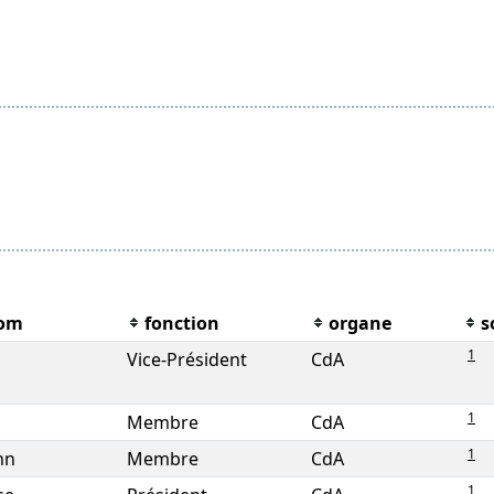
om
fonction
organe
s
1
Vice-Président
CdA
1
Membre
CdA
1
nn
Membre
CdA
1