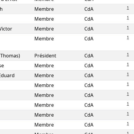
1
ch
Membre
CdA
1
Membre
CdA
1
Victor
Membre
CdA
1
Membre
CdA
1
 (Thomas)
Président
CdA
1
se
Membre
CdA
1
Eduard
Membre
CdA
1
Membre
CdA
1
Membre
CdA
1
Membre
CdA
1
Membre
CdA
1
Membre
CdA
1