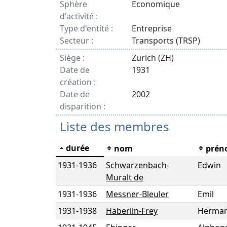
Sphère
Economique
d'activité :
Type d'entité :
Entreprise
Secteur :
Transports (TRSP)
Siège :
Zurich (ZH)
Date de
1931
création :
Date de
2002
disparition :
Liste des membres
durée
nom
prén
1931
-
1936
Schwarzenbach-
Edwin
Muralt de
1931
-
1936
Messner-Bleuler
Emil
1931
-
1938
Häberlin-Frey
Herma