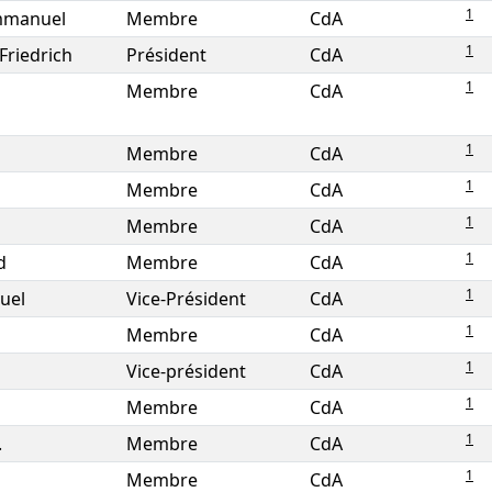
1
Emmanuel
Membre
CdA
1
Friedrich
Président
CdA
1
Membre
CdA
1
Membre
CdA
1
Membre
CdA
1
Membre
CdA
1
d
Membre
CdA
1
uel
Vice-Président
CdA
1
Membre
CdA
1
Vice-président
CdA
1
Membre
CdA
1
.
Membre
CdA
1
Membre
CdA