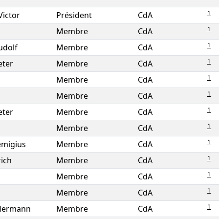
1
Victor
Président
CdA
1
Membre
CdA
1
udolf
Membre
CdA
1
eter
Membre
CdA
1
Membre
CdA
1
Membre
CdA
1
eter
Membre
CdA
1
Membre
CdA
1
emigius
Membre
CdA
1
rich
Membre
CdA
1
Membre
CdA
1
Membre
CdA
1
 Hermann
Membre
CdA