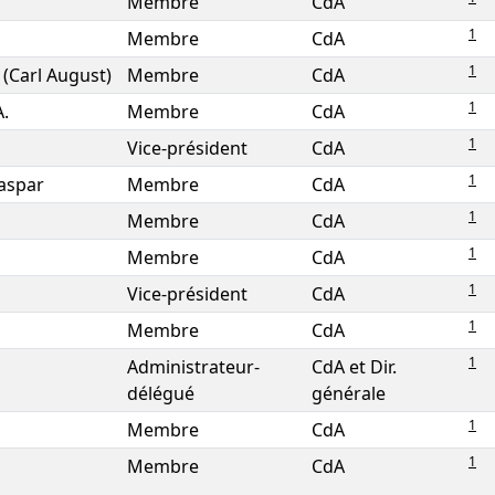
Membre
CdA
1
Membre
CdA
1
 (Carl August)
Membre
CdA
1
.
Membre
CdA
1
Vice-président
CdA
1
aspar
Membre
CdA
1
Membre
CdA
1
Membre
CdA
1
Vice-président
CdA
1
Membre
CdA
1
Administrateur-
CdA et Dir.
délégué
générale
1
Membre
CdA
1
Membre
CdA