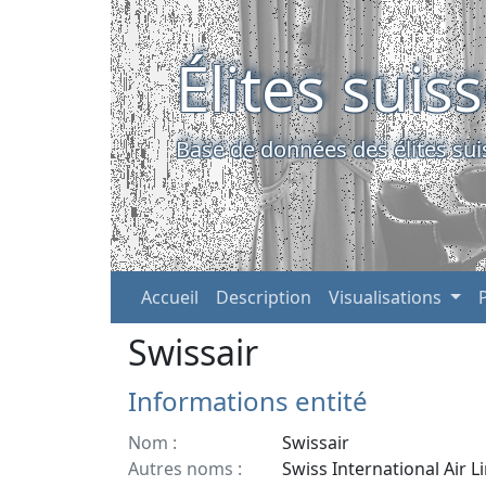
Élites suis
Base de données des élites sui
Accueil
Description
Visualisations
Swissair
Informations entité
Nom :
Swissair
Autres noms :
Swiss International Air L