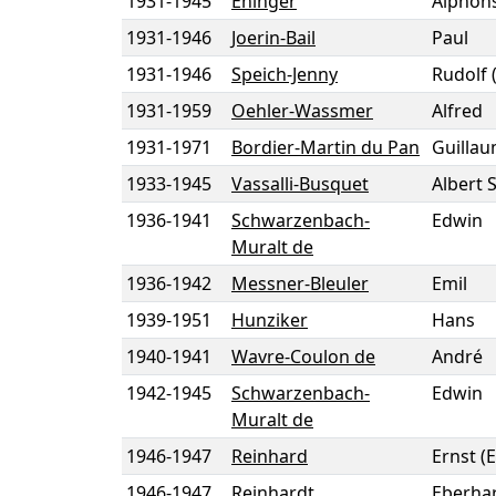
1931
-
1945
Ehinger
Alphon
1931
-
1946
Joerin-Bail
Paul
1931
-
1946
Speich-Jenny
Rudolf
1931
-
1959
Oehler-Wassmer
Alfred
1931
-
1971
Bordier-Martin du Pan
Guilla
1933
-
1945
Vassalli-Busquet
Albert 
1936
-
1941
Schwarzenbach-
Edwin
Muralt de
1936
-
1942
Messner-Bleuler
Emil
1939
-
1951
Hunziker
Hans
1940
-
1941
Wavre-Coulon de
André
1942
-
1945
Schwarzenbach-
Edwin
Muralt de
1946
-
1947
Reinhard
Ernst (
1946
-
1947
Reinhardt
Eberhar