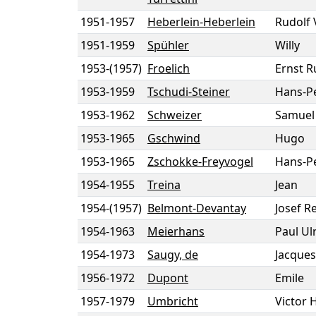
1951
-
1957
Heberlein-Heberlein
Rudolf 
1951
-
1959
Spühler
Willy
1953
-
(1957)
Froelich
Ernst R
1953
-
1959
Tschudi-Steiner
Hans-P
1953
-
1962
Schweizer
Samuel
1953
-
1965
Gschwind
Hugo
1953
-
1965
Zschokke-Freyvogel
Hans-P
1954
-
1955
Treina
Jean
1954
-
(1957)
Belmont-Devantay
Josef R
1954
-
1963
Meierhans
Paul Ul
1954
-
1973
Saugy, de
Jacques
1956
-
1972
Dupont
Emile
1957
-
1979
Umbricht
Victor