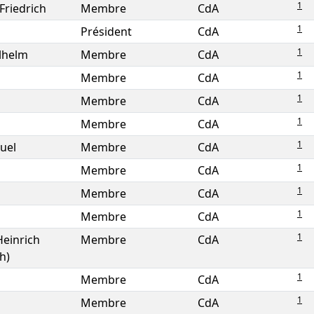
1
Friedrich
Membre
CdA
1
Président
CdA
1
ilhelm
Membre
CdA
1
Membre
CdA
1
Membre
CdA
1
Membre
CdA
1
uel
Membre
CdA
1
Membre
CdA
1
Membre
CdA
1
Membre
CdA
1
Heinrich
Membre
CdA
h)
1
Membre
CdA
1
Membre
CdA