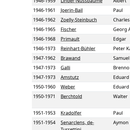
1946
-
1959
Linder-Nussbaume
Albert
1946
-
1961
Joerin-Bail
Paul
1946
-
1962
Zoelly-Steinbuch
Charles
1946
-
1965
Fischer
Georg A
1946
-
1968
Primault
Edgar
1946
-
1973
Reinhart-Bühler
Peter K
1947
-
1962
Brawand
Samuel
1947
-
1973
Galli
Brenno
1947
-
1973
Amstutz
Eduard
1950
-
1960
Weber
Eduard
1950
-
1971
Berchtold
Walter
1951
-
1953
Kradolfer
Paul
1951
-
1954
Senarclens, de-
Aymon
Turrettini