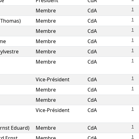
se
Président
CdA
1
Membre
CdA
1
 (Thomas)
Membre
CdA
1
Membre
CdA
1
ume
Membre
CdA
1
Sylvestre
Membre
CdA
1
Membre
CdA
1
Vice-Président
CdA
1
Membre
CdA
Membre
CdA
1
Vice-Président
CdA
1
Ernst Eduard)
Membre
CdA
1
d Ernst
Membre
CdA