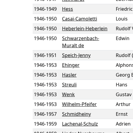
1946
-
1949
Hess
Friedri
1946
-
1950
Casaï-Camoletti
Louis
1946
-
1950
Heberlein-Heberlein
Rudolf 
1946
-
1950
Schwarzenbach-
Edwin
Muralt de
1946
-
1951
Speich-Jenny
Rudolf
1946
-
1953
Ehinger
Alphon
1946
-
1953
Hasler
Georg 
1946
-
1953
Streuli
Hans
1946
-
1953
Wenk
Gustav
1946
-
1953
Wilhelm-Pfeifer
Arthur
1946
-
1957
Schmidheiny
Ernst
1946
-
1959
Lachenal-Schulz
Adrien