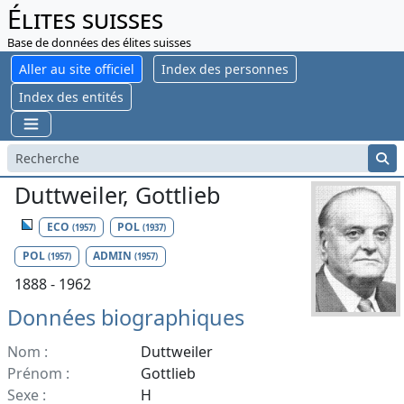
Élites suisses
Base de données des élites suisses
Aller au site officiel
Index des personnes
Index des entités
Duttweiler, Gottlieb
ECO
POL
(1957)
(1937)
POL
ADMIN
(1957)
(1957)
1888 - 1962
Données biographiques
Nom :
Duttweiler
Prénom :
Gottlieb
Sexe :
H