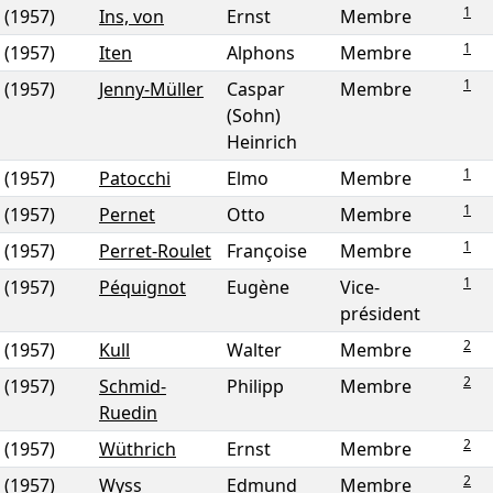
1
(1957)
Ins, von
Ernst
Membre
1
(1957)
Iten
Alphons
Membre
1
(1957)
Jenny-Müller
Caspar
Membre
(Sohn)
Heinrich
1
(1957)
Patocchi
Elmo
Membre
1
(1957)
Pernet
Otto
Membre
1
(1957)
Perret-Roulet
Françoise
Membre
1
(1957)
Péquignot
Eugène
Vice-
président
2
(1957)
Kull
Walter
Membre
2
(1957)
Schmid-
Philipp
Membre
Ruedin
2
(1957)
Wüthrich
Ernst
Membre
2
(1957)
Wyss
Edmund
Membre