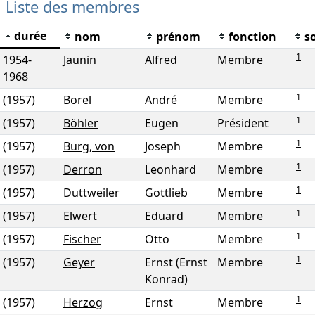
Liste des membres
durée
nom
prénom
fonction
s
1
1954
-
Jaunin
Alfred
Membre
1968
1
(1957)
Borel
André
Membre
1
(1957)
Böhler
Eugen
Président
1
(1957)
Burg, von
Joseph
Membre
1
(1957)
Derron
Leonhard
Membre
1
(1957)
Duttweiler
Gottlieb
Membre
1
(1957)
Elwert
Eduard
Membre
1
(1957)
Fischer
Otto
Membre
1
(1957)
Geyer
Ernst (Ernst
Membre
Konrad)
1
(1957)
Herzog
Ernst
Membre