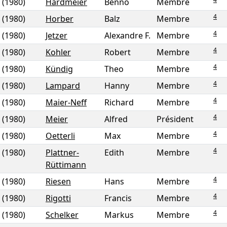
(1980)
Hardmeier
Benno
Membre
4
(1980)
Horber
Balz
Membre
4
(1980)
Jetzer
Alexandre F.
Membre
4
(1980)
Kohler
Robert
Membre
4
(1980)
Kündig
Theo
Membre
4
(1980)
Lampard
Hanny
Membre
4
(1980)
Maier-Neff
Richard
Membre
4
(1980)
Meier
Alfred
Président
4
(1980)
Oetterli
Max
Membre
4
(1980)
Plattner-
Edith
Membre
Rüttimann
4
(1980)
Riesen
Hans
Membre
4
(1980)
Rigotti
Francis
Membre
4
(1980)
Schelker
Markus
Membre