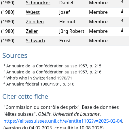
4
(1980)
Schmocker
Daniel
Membre
4
(1980)
Wüest
Josef
Membre
4
(1980)
Zbinden
Helmut
Membre
4
(1980)
Zeller
Jürg Robert
Membre
(1980)
Schwarb
Ernst
Membre
Sources
1
Annuaire de la Confédération suisse 1957, p. 215
2
Annuaire de la Confédération suisse 1957, p. 216
3
Who's who in Switzerland 1970/71
4
Annuaire fédéral 1980/1981, p. 510
Citer cette fiche
"Commission du contrôle des prix", Base de données
"élites suisses",
Obélis, Université de Lausanne
,
https://elitessuisses.unil.ch/e/entite1102?v=2025-02-04
.
(version du 04.02.2025, consulté le 10.08.2026).