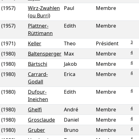
(1957)
Wirz-Zwahlen
Paul
Membre
(ou Burri)
(1957)
Plattner-
Edith
Membre
Rüttimann
3
(1971)
Keller
Theo
Président
4
(1980)
Baltensperger
Max
Membre
4
(1980)
Bärtschi
Jakob
Membre
4
(1980)
Carrard-
Erica
Membre
Godall
4
(1980)
Dufour-
Edith
Membre
Ineichen
4
(1980)
Ghelfi
André
Membre
4
(1980)
Grosclaude
Daniel
Membre
4
(1980)
Gruber
Bruno
Membre
4