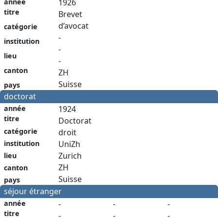
année
1926
titre
Brevet
d’avocat
catégorie
-
institution
-
lieu
-
canton
ZH
Suisse
pays
doctorat
année
1924
titre
Doctorat
catégorie
droit
institution
UniZh
Zurich
lieu
ZH
canton
Suisse
pays
séjour étranger
année
-
-
-
titre
-
-
-