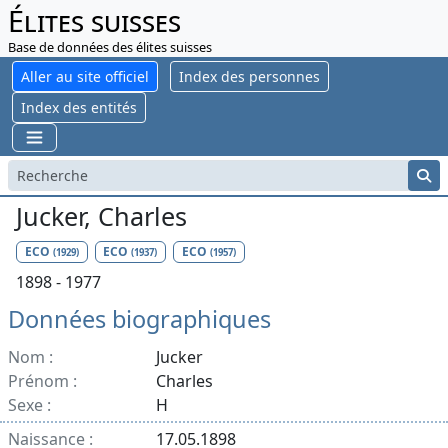
Élites suisses
Base de données des élites suisses
Aller au site officiel
Index des personnes
Index des entités
Jucker, Charles
ECO
ECO
ECO
(1929)
(1937)
(1957)
1898 - 1977
Données biographiques
Nom :
Jucker
Prénom :
Charles
Sexe :
H
Naissance :
17.05.1898