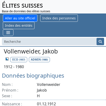
Élites suisses
Base de données des élites suisses
Aller au site officiel
Index des personnes
Index des entités
Vollenweider, Jakob
ECO
ADMIN
(1957)
(1980)
1912 - 1980
Données biographiques
Nom :
Vollenweider
Prénom :
Jakob
Sexe :
H
Naissance :
01.12.1912