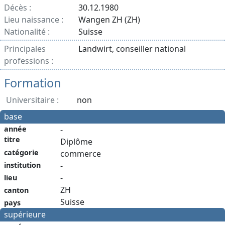
Décès :
30.12.1980
Lieu naissance :
Wangen ZH (ZH)
Nationalité :
Suisse
Principales
Landwirt, conseiller national
professions :
Formation
Universitaire :
non
base
année
-
titre
Diplôme
catégorie
commerce
institution
-
-
lieu
ZH
canton
Suisse
pays
supérieure