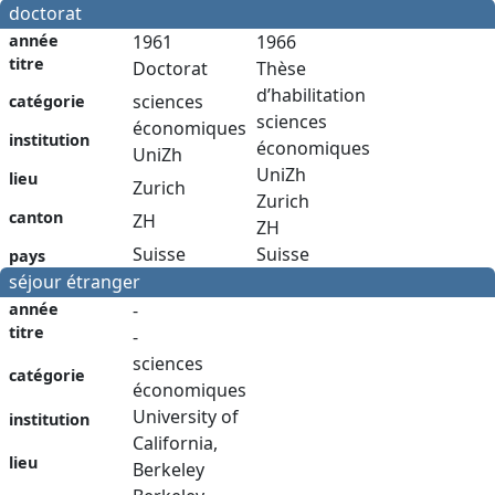
doctorat
année
1961
1966
titre
Doctorat
Thèse
d’habilitation
sciences
catégorie
sciences
économiques
institution
économiques
UniZh
UniZh
lieu
Zurich
Zurich
canton
ZH
ZH
Suisse
Suisse
pays
séjour étranger
année
-
titre
-
sciences
catégorie
économiques
University of
institution
California,
lieu
Berkeley