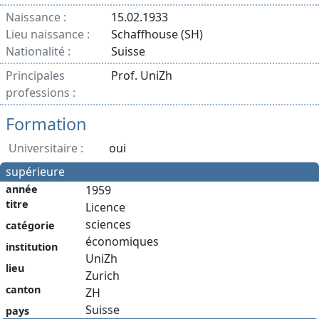
Naissance :
15.02.1933
Lieu naissance :
Schaffhouse (SH)
Nationalité :
Suisse
Principales
Prof. UniZh
professions :
Formation
Universitaire :
oui
supérieure
année
1959
titre
Licence
sciences
catégorie
économiques
institution
UniZh
lieu
Zurich
canton
ZH
Suisse
pays