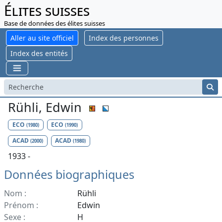
Élites suisses
Base de données des élites suisses
Aller au site officiel
Index des personnes
Index des entités
Rühli, Edwin
ECO
ECO
(1980)
(1990)
ACAD
ACAD
(2000)
(1980)
1933 -
Données biographiques
Nom :
Rühli
Prénom :
Edwin
Sexe :
H