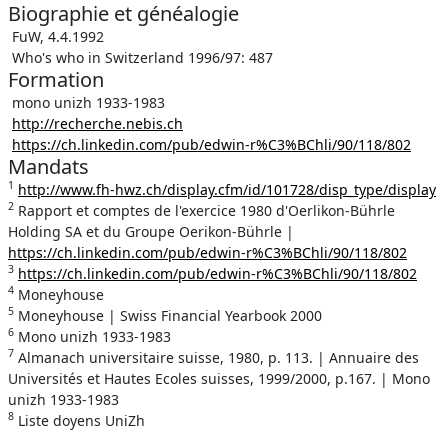
Biographie et généalogie
FuW, 4.4.1992
Who's who in Switzerland 1996/97: 487
Formation
mono unizh 1933-1983
http://recherche.nebis.ch
https://ch.linkedin.com/pub/edwin-r%C3%BChli/90/118/802
Mandats
1
http://www.fh-hwz.ch/display.cfm/id/101728/disp_type/display
2
Rapport et comptes de l'exercice 1980 d'Oerlikon-Bührle
Holding SA et du Groupe Oerikon-Bührle |
https://ch.linkedin.com/pub/edwin-r%C3%BChli/90/118/802
3
https://ch.linkedin.com/pub/edwin-r%C3%BChli/90/118/802
4
Moneyhouse
5
Moneyhouse | Swiss Financial Yearbook 2000
6
Mono unizh 1933-1983
7
Almanach universitaire suisse, 1980, p. 113. | Annuaire des
Universités et Hautes Ecoles suisses, 1999/2000, p.167. | Mono
unizh 1933-1983
8
Liste doyens UniZh