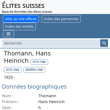
Élites suisses
Base de données des élites suisses
Aller au site officiel
Index des personnes
Index des entités
Thomann, Hans
Heinrich
ECO
(1980)
ECO
ADMIN
(1990)
(1980)
1929 -
Données biographiques
Nom :
Thomann
Prénom :
Hans Heinrich
Sexe :
h