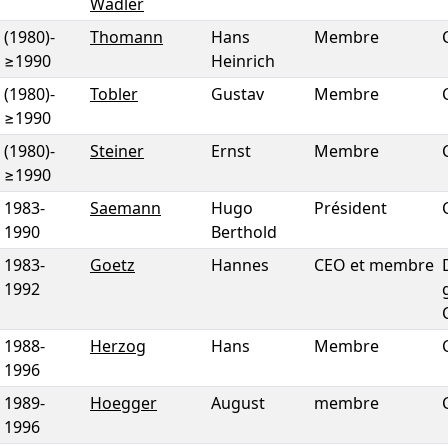
Wadler
(1980)
-
Thomann
Hans
Membre
≥1990
Heinrich
(1980)
-
Tobler
Gustav
Membre
≥1990
(1980)
-
Steiner
Ernst
Membre
≥1990
1983
-
Saemann
Hugo
Président
1990
Berthold
1983
-
Goetz
Hannes
CEO et membre
1992
1988
-
Herzog
Hans
Membre
1996
1989
-
Hoegger
August
membre
1996