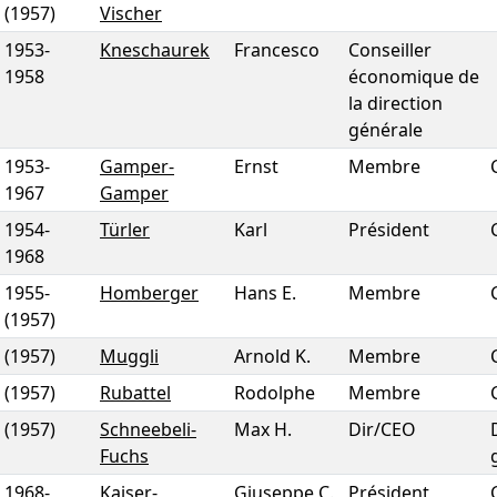
(1957)
Vischer
1953
-
Kneschaurek
Francesco
Conseiller
1958
économique de
la direction
générale
1953
-
Gamper-
Ernst
Membre
1967
Gamper
1954
-
Türler
Karl
Président
1968
1955
-
Homberger
Hans E.
Membre
(1957)
(1957)
Muggli
Arnold K.
Membre
(1957)
Rubattel
Rodolphe
Membre
(1957)
Schneebeli-
Max H.
Dir/CEO
Fuchs
1968
-
Kaiser-
Giuseppe C.
Président