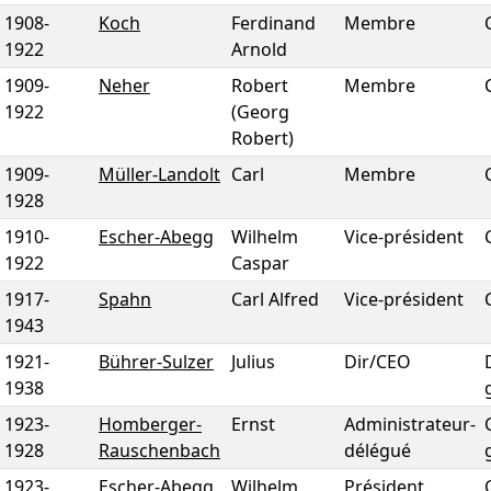
1908
-
Koch
Ferdinand
Membre
1922
Arnold
1909
-
Neher
Robert
Membre
1922
(Georg
Robert)
1909
-
Müller-Landolt
Carl
Membre
1928
1910
-
Escher-Abegg
Wilhelm
Vice-président
1922
Caspar
1917
-
Spahn
Carl Alfred
Vice-président
1943
1921
-
Bührer-Sulzer
Julius
Dir/CEO
1938
1923
-
Homberger-
Ernst
Administrateur-
1928
Rauschenbach
délégué
1923
-
Escher-Abegg
Wilhelm
Président