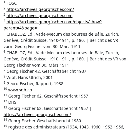
1
FOSC
2
https://archives.georgfischer.com/
3
https://archives.georgfischer.com
4
https://archives.georgfischer.com/objects/show?
parent=4&page=1
5
CHABLOZ, Ed., Vade-Mecum des bourses de Bâle, Zurich,
Genève, Crédit Suisse, 1910-1911, p. 180. | Bericht des VR
vorm Georg Fischer vom 30. März 1911
6
CHABLOZ, Ed., Vade-Mecum des bourses de Bâle, Zurich,
Genève, Crédit Suisse, 1910-1911, p. 180. | Bericht des VR von
Georg Fischer vom 30. März 1911
7
Georg Fischer 42. Geschäftsbericht 1937
8
Wipf, Hans Ulrich, 2001
9
Georg Fischer, Rapport, 1938
10
www.snb.ch
11
Georg Fischer 62. Geschäftsbericht 1957
12
DHS
13
Georg Fischer 62. Geschäftsbericht 1957 |
https://archives.georgfischer.com/
14
Georg Fischer Geschäftsbericht 1980
15
registre des administrateurs (1934, 1943, 1960, 1962-1966,