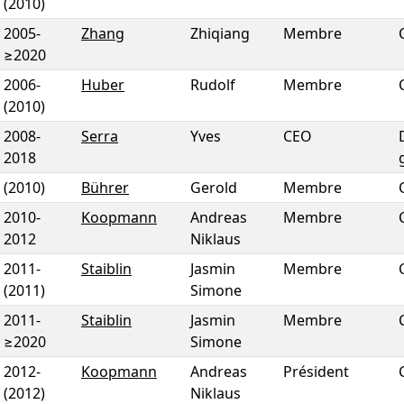
(2010)
2005
-
Zhang
Zhiqiang
Membre
≥2020
2006
-
Huber
Rudolf
Membre
(2010)
2008
-
Serra
Yves
CEO
2018
(2010)
Bührer
Gerold
Membre
2010
-
Koopmann
Andreas
Membre
2012
Niklaus
2011
-
Staiblin
Jasmin
Membre
(2011)
Simone
2011
-
Staiblin
Jasmin
Membre
≥2020
Simone
2012
-
Koopmann
Andreas
Président
(2012)
Niklaus