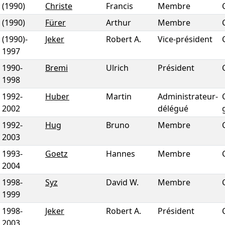
(1990)
Christe
Francis
Membre
(1990)
Fürer
Arthur
Membre
(1990)
-
Jeker
Robert A.
Vice-président
1997
1990
-
Bremi
Ulrich
Président
1998
1992
-
Huber
Martin
Administrateur-
2002
délégué
1992
-
Hug
Bruno
Membre
2003
1993
-
Goetz
Hannes
Membre
2004
1998
-
Syz
David W.
Membre
1999
1998
-
Jeker
Robert A.
Président
2003