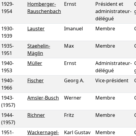
1929
-
Homberger-
Ernst
Président et
1954
Rauschenbach
administrateur-
délégué
1930
-
Lauster
Imanuel
Membre
1939
1935
-
Staehelin-
Max
Membre
1951
Mäglin
1940
-
Müller
Ernst
Administrateur-
1953
délégué
1940
-
Fischer
Georg A.
Vice-président
1966
1943
-
Amsler-Busch
Werner
Membre
(1957)
1944
-
Richner
Fritz
Membre
(1957)
1951
-
Wackernagel-
Karl Gustav
Membre