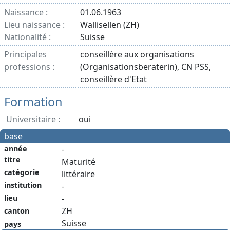
Naissance :
01.06.1963
Lieu naissance :
Wallisellen (ZH)
Nationalité :
Suisse
Principales
conseillère aux organisations
professions :
(Organisationsberaterin), CN PSS,
conseillère d'Etat
Formation
Universitaire :
oui
base
année
-
titre
Maturité
catégorie
littéraire
institution
-
-
lieu
ZH
canton
Suisse
pays