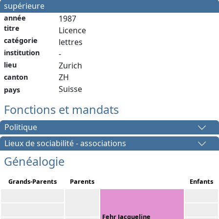
supérieure
année
1987
titre
Licence
catégorie
lettres
institution
-
Zurich
lieu
ZH
canton
Suisse
pays
Fonctions et mandats
Politique
Lieux de sociabilité - associations
Généalogie
Grands-Parents
Parents
Enfants
Fehr Jacqueline