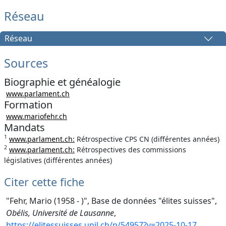
Réseau
Réseau
Sources
Biographie et généalogie
www.parlament.ch
Formation
www.mariofehr.ch
Mandats
1
www.parlament.ch:
Rétrospective CPS CN (différentes années)
2
www.parlament.ch:
Rétrospectives des commissions
législatives (différentes années)
Citer cette fiche
"Fehr, Mario (1958 - )", Base de données "élites suisses",
Obélis, Université de Lausanne
,
https://elitessuisses.unil.ch/p/54957?v=2025-10-17
.