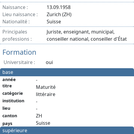
Naissance :
13.09.1958
Lieu naissance :
Zurich (ZH)
Nationalité :
Suisse
Principales
Juriste, enseignant, municipal,
professions :
conseiller national, conseiller d'État
Formation
Universitaire :
oui
base
année
-
titre
Maturité
catégorie
littéraire
institution
-
-
lieu
ZH
canton
Suisse
pays
supérieure