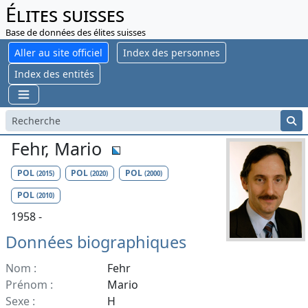
Élites suisses
Base de données des élites suisses
Aller au site officiel
Index des personnes
Index des entités
Fehr, Mario
POL
POL
POL
(2015)
(2020)
(2000)
POL
(2010)
1958 -
Données biographiques
Nom :
Fehr
Prénom :
Mario
Sexe :
H