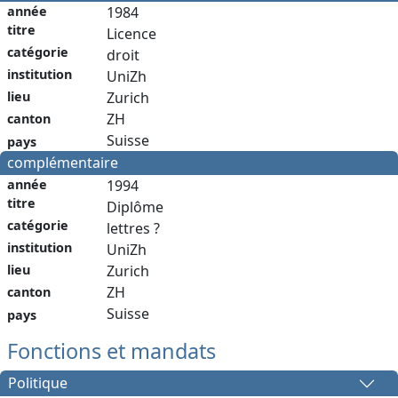
année
1984
titre
Licence
catégorie
droit
institution
UniZh
Zurich
lieu
ZH
canton
Suisse
pays
complémentaire
année
1994
titre
Diplôme
catégorie
lettres ?
institution
UniZh
Zurich
lieu
ZH
canton
Suisse
pays
Fonctions et mandats
Politique