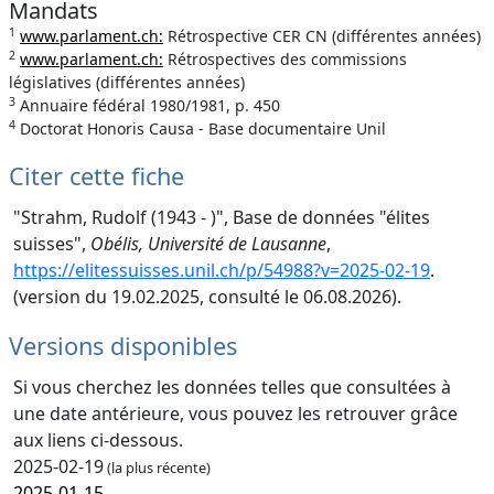
Mandats
1
www.parlament.ch:
Rétrospective CER CN (différentes années)
2
www.parlament.ch:
Rétrospectives des commissions
législatives (différentes années)
3
Annuaire fédéral 1980/1981, p. 450
4
Doctorat Honoris Causa - Base documentaire Unil
Citer cette fiche
"Strahm, Rudolf (1943 - )", Base de données "élites
suisses",
Obélis, Université de Lausanne
,
https://elitessuisses.unil.ch/p/54988?v=2025-02-19
.
(version du 19.02.2025, consulté le 06.08.2026).
Versions disponibles
Si vous cherchez les données telles que consultées à
une date antérieure, vous pouvez les retrouver grâce
aux liens ci-dessous.
2025-02-19
(la plus récente)
2025-01-15