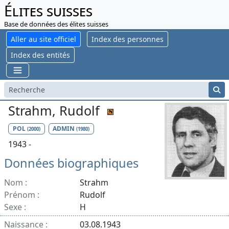
Élites suisses
Base de données des élites suisses
Aller au site officiel
Index des personnes
Index des entités
Strahm, Rudolf
POL
ADMIN
(2000)
(1980)
1943 -
Données biographiques
Nom :
Strahm
Prénom :
Rudolf
Sexe :
H
Naissance :
03.08.1943