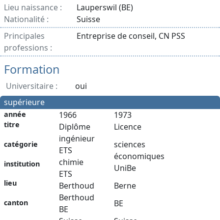
Lieu naissance :
Lauperswil (BE)
Nationalité :
Suisse
Principales
Entreprise de conseil, CN PSS
professions :
Formation
Universitaire :
oui
supérieure
année
1966
1973
titre
Diplôme
Licence
ingénieur
sciences
catégorie
ETS
économiques
chimie
institution
UniBe
ETS
lieu
Berthoud
Berne
Berthoud
canton
BE
BE