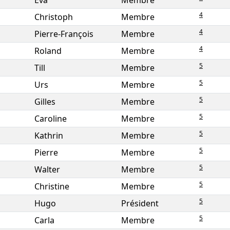
Eva
Membre
4
Christoph
Membre
4
Pierre-François
Membre
4
Roland
Membre
5
Till
Membre
5
Urs
Membre
5
Gilles
Membre
5
Caroline
Membre
5
Kathrin
Membre
5
Pierre
Membre
5
Walter
Membre
5
Christine
Membre
5
Hugo
Président
5
Carla
Membre