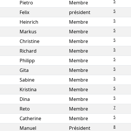
5
Pietro
Membre
5
Felix
président
5
Heinrich
Membre
5
Markus
Membre
5
Christine
Membre
5
Richard
Membre
5
Philipp
Membre
5
Gita
Membre
5
Sabine
Membre
5
Kristina
Membre
5
Dina
Membre
7
Reto
Membre
5
Catherine
Membre
8
Manuel
Président