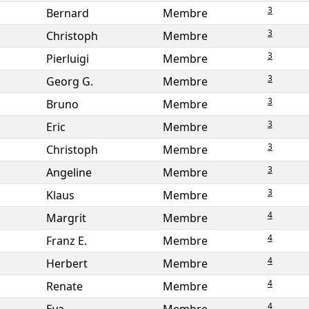
3
Bernard
Membre
3
Christoph
Membre
3
Pierluigi
Membre
3
Georg G.
Membre
3
Bruno
Membre
3
Eric
Membre
3
Christoph
Membre
3
Angeline
Membre
3
Klaus
Membre
4
Margrit
Membre
4
Franz E.
Membre
4
Herbert
Membre
4
Renate
Membre
4