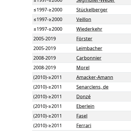
≤1997
-
≥2000
Segmüller-Weber
≤1997
-
≥2000
Stückelberger
≤1997
-
≥2000
Veillon
≤1997
-
≥2000
Wiederkehr
2005
-
2019
Förster
2005
-
2019
Leimbacher
2008
-
2019
Carbonnier
2008
-
2019
Morel
(2010)
-
≥2011
Amacker-Amann
(2010)
-
≥2011
Senarclens, de
(2010)
-
≥2011
Donzé
(2010)
-
≥2011
Eberlein
(2010)
-
≥2011
Fasel
(2010)
-
≥2011
Ferrari