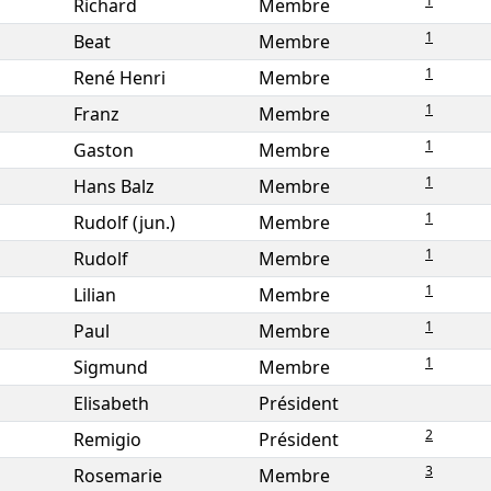
1
Richard
Membre
1
Beat
Membre
1
René Henri
Membre
1
Franz
Membre
1
Gaston
Membre
1
Hans Balz
Membre
1
Rudolf (jun.)
Membre
1
Rudolf
Membre
1
Lilian
Membre
1
Paul
Membre
1
Sigmund
Membre
Elisabeth
Président
2
Remigio
Président
3
Rosemarie
Membre