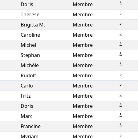
5
Doris
Membre
5
Therese
Membre
5
Brigitta M.
Membre
5
Caroline
Membre
5
Michel
Membre
6
Stephan
Membre
5
Michèle
Membre
5
Rudolf
Membre
5
Carlo
Membre
5
Fritz
Membre
5
Doris
Membre
5
Marc
Membre
5
Francine
Membre
5
Myriam
Membre