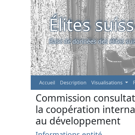
Élites suis
Base de données des élites sui
Accueil
Description
Visualisations
Commission consultat
la coopération interna
au développement
Informations entité