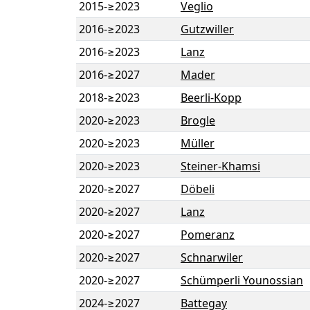
2015
-
≥2023
Veglio
2016
-
≥2023
Gutzwiller
2016
-
≥2023
Lanz
2016
-
≥2027
Mader
2018
-
≥2023
Beerli-Kopp
2020
-
≥2023
Brogle
2020
-
≥2023
Müller
2020
-
≥2023
Steiner-Khamsi
2020
-
≥2027
Döbeli
2020
-
≥2027
Lanz
2020
-
≥2027
Pomeranz
2020
-
≥2027
Schnarwiler
2020
-
≥2027
Schümperli Younossian
2024
-
≥2027
Battegay