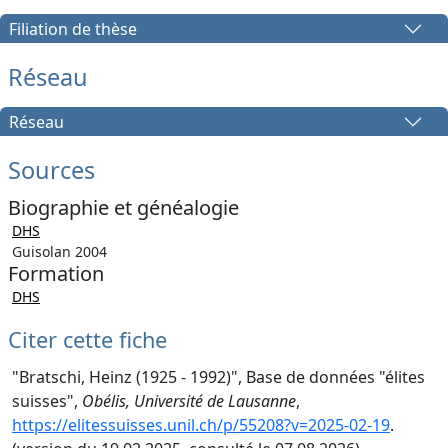
Filiation de thèse
Réseau
Réseau
Sources
Biographie et généalogie
DHS
Guisolan 2004
Formation
DHS
Citer cette fiche
"Bratschi, Heinz (1925 - 1992)", Base de données "élites
suisses",
Obélis, Université de Lausanne
,
https://elitessuisses.unil.ch/p/55208?v=2025-02-19
.