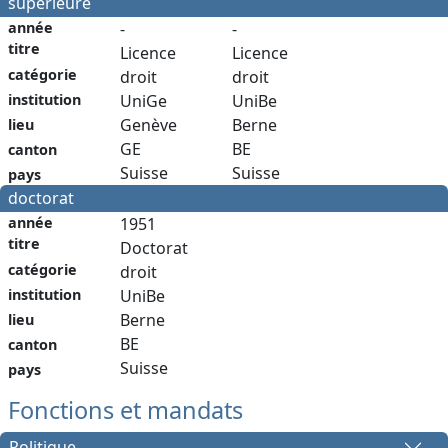
supérieure
année
-
-
titre
Licence
Licence
catégorie
droit
droit
institution
UniGe
UniBe
Genève
Berne
lieu
GE
BE
canton
Suisse
Suisse
pays
doctorat
année
1951
titre
Doctorat
catégorie
droit
institution
UniBe
Berne
lieu
BE
canton
Suisse
pays
Fonctions et mandats
Politique