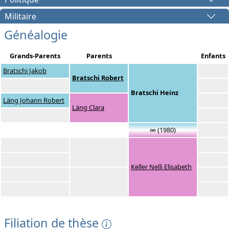
Militaire
Généalogie
Grands-Parents
Parents
Enfants
Bratschi Jakob
Bratschi Robert
Bratschi Heinz
Läng Johann Robert
Läng Clara
∞ (1980)
Keller Nelli Elisabeth
Filiation de thèse